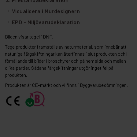
Prestandadeklaration
file_download
Visualisera i Murdesignern
arrow_right_alt
EPD - Miljövarudeklaration
arrow_right_alt
Bilden visar tegel i DNF.
Tegelprodukter framställs av naturmaterial, som innebär att
naturliga färgskiftningar kan återfinnas i slutprodukten och i
förhållande till bilder i broschyrer och på hemsida och mellan
olika partier. Sådana färgskiftningar utgör inget fel på
produkten.
Produkten är CE-märkt och vi finns i Byggvarubedömningen.