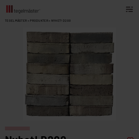
Fortsätt
TEGELMÄSTER
>
PRODUKTER
>
NYHET! D200
till
innehållet