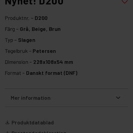
Nyhet! D200
favorite_border
Produktnr. –
D200
Färg –
Grå,
Beige,
Brun
Typ –
Slagen
Tegelbruk –
Petersen
Dimension –
228x108x54 mm
Format –
Danskt format (DNF)
Mer information
Produktdatablad
file_download