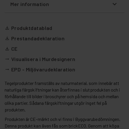
Mer information
Produktdatablad
file_download
Prestandadeklaration
file_download
CE
file_download
Visualisera i Murdesignern
arrow_right_alt
EPD - Miljövarudeklaration
arrow_right_alt
Tegelprodukter framställs av naturmaterial, som innebär att
naturliga färgskiftningar kan återfinnas i slutprodukten och i
förhållande till bilder i broschyrer och på hemsida och mellan
olika partier. Sådana färgskiftningar utgör inget fel på
produkten.
Produkten är CE-märkt och vi finns i Byggvarubedömningen.
Denna produkt kan även fås som brickECO. Genom att köpa