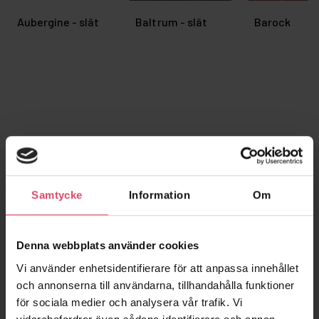
Aubergine - slät
Baltrum - slät
Barock
Samtycke
Information
Om
Murdesigner
Med hjälp av Tegelmästers® Murdesigner kan du snabbt och
Denna webbplats använder cookies
enkelt visualisera vårt breda sortiment av tegel. Välj tegel,
Vi använder enhetsidentifierare för att anpassa innehållet
murbruk och förband. Du kan även blanda olika tegelsorter.
och annonserna till användarna, tillhandahålla funktioner
Exportera din textur och applicera till din 3D-konstruktion. Du
för sociala medier och analysera vår trafik. Vi
hittar en beskrivning över hur du lägger in bilden i ditt 3D-