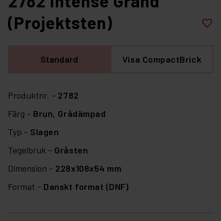
2782 Intense Grand
(Projektsten)
favorite_border
Standard
Visa CompactBrick
Produktnr. –
2782
Färg –
Brun,
Grådämpad
Typ –
Slagen
Tegelbruk –
Gråsten
Dimension –
228x108x54 mm
Format –
Danskt format (DNF)