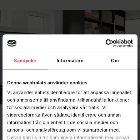
Samtycke
Information
Om
Denna webbplats använder cookies
Vi använder enhetsidentifierare för att anpassa innehållet
och annonserna till användarna, tillhandahålla funktioner
för sociala medier och analysera vår trafik. Vi
vidarebefordrar även sådana identifierare och annan
Kostnadsfria utbildningar
information från din enhet till de sociala medier och
annons- och analysföretag som vi samarbetar med.
Vi vill vara mer än endast din leverantör av tegel.
Dessa kan i sin tur kombinera informationen med annan