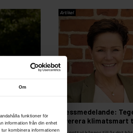
Artikel
Om
äster®
Pressmedelande: Teg
andahålla funktioner för
illverkning
leverera klimatsmart 
n information från din enhet
 tur kombinera informationen
ärsstrategi.
– Så gott vi känner till är det hä