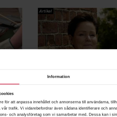
Artikel
Information
cookies
r®
Pressmeddelande: Tegelm
e för att anpassa innehållet och annonserna till användarna, tillh
el
satsar på egen tegelbalkst
vår trafik. Vi vidarebefordrar även sådana identifierare och anna
nnons- och analysföretag som vi samarbetar med. Dessa kan i sin
drig med
– Det här ligger helt i linje med vår aff