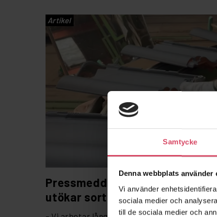
Artikel
Samtycke
Denna webbplats använder 
Pressmeddelande: Tegelmäste
Vi använder enhetsidentifierar
utökar sortimentet med takteg
sociala medier och analysera 
till de sociala medier och a
– Vi arbetar långsiktigt och kompromissar al