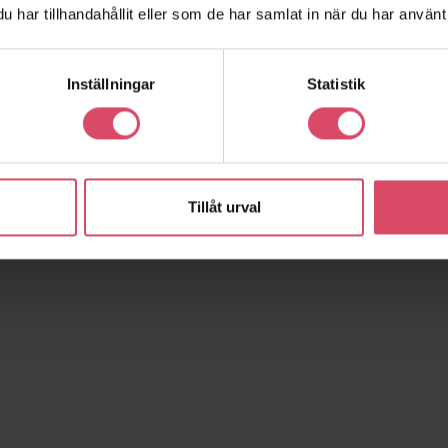
har tillhandahållit eller som de har samlat in när du har använt 
 erbjuda
Genom att äga hela produktionskedjan 
ntverk och
kvalitet, leveranssäkerhet och vår ko
den svenska marknaden, säger Cathar
Inställningar
Statistik
för
på Tegelmäster®.
Läs mer
Tillåt urval