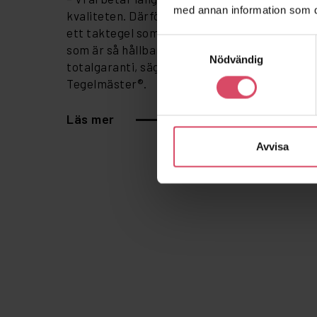
med annan information som du 
kvaliteten. Därför är känns det bra att kunna
ett taktegel som är gjort med ett gediget ha
Samtyckesval
som är så hållbart att det omfattas av 30 års
Nödvändig
totalgaranti, säger Catharina Holmström, vd 
Tegelmäster®.
Läs mer
Avvisa