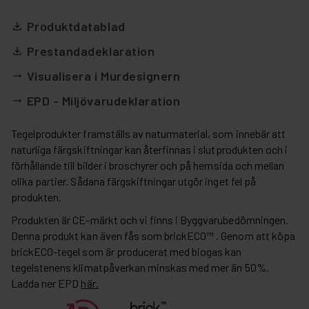
Produktdatablad
file_download
Prestandadeklaration
file_download
Visualisera i Murdesignern
arrow_right_alt
EPD - Miljövarudeklaration
arrow_right_alt
Tegelprodukter framställs av naturmaterial, som innebär att
naturliga färgskiftningar kan återfinnas i slutprodukten och i
förhållande till bilder i broschyrer och på hemsida och mellan
olika partier. Sådana färgskiftningar utgör inget fel på
produkten.
Produkten är CE-märkt och vi finns i Byggvarubedömningen.
Denna produkt kan även fås som brickECO™ . Genom att köpa
brickECO-tegel som är producerat med biogas kan
tegelstenens klimatpåverkan minskas med mer än 50%.
Ladda ner EPD
här.