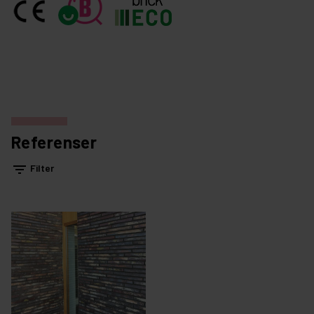
Referenser
filter_list
Filter