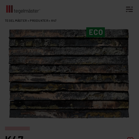
Fortsätt
TEGELMÄSTER
>
PRODUKTER
>
K47
till
innehållet