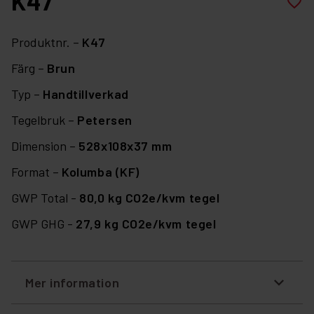
K47
favorite_border
Produktnr. –
K47
Färg –
Brun
Typ –
Handtillverkad
Tegelbruk –
Petersen
Dimension –
528x108x37 mm
Format –
Kolumba (KF)
GWP Total -
80,0 kg CO2e/kvm tegel
GWP GHG -
27,9 kg CO2e/kvm tegel
Mer information