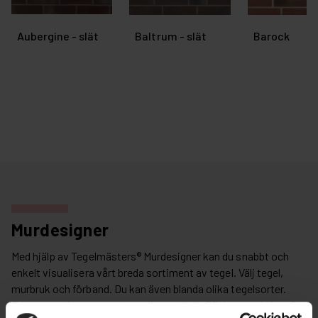
Aubergine - slät
Baltrum - slät
Barock
Murdesigner
Med hjälp av Tegelmästers® Murdesigner kan du snabbt och
enkelt visualisera vårt breda sortiment av tegel. Välj tegel,
murbruk och förband. Du kan även blanda olika tegelsorter.
Exportera din textur och applicera till din 3D-konstruktion. Du