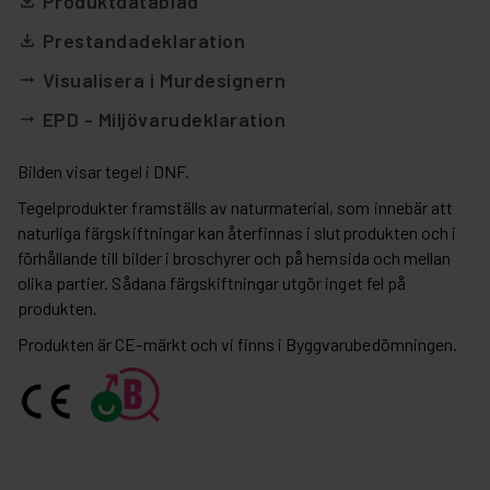
Produktdatablad
file_download
Prestandadeklaration
file_download
Visualisera i Murdesignern
arrow_right_alt
EPD - Miljövarudeklaration
arrow_right_alt
Bilden visar tegel i DNF.
Tegelprodukter framställs av naturmaterial, som innebär att
naturliga färgskiftningar kan återfinnas i slutprodukten och i
förhållande till bilder i broschyrer och på hemsida och mellan
olika partier. Sådana färgskiftningar utgör inget fel på
produkten.
Produkten är CE-märkt och vi finns i Byggvarubedömningen.