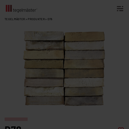
Fortsätt
TEGELMÄSTER
>
PRODUKTER
>
D78
till
innehållet