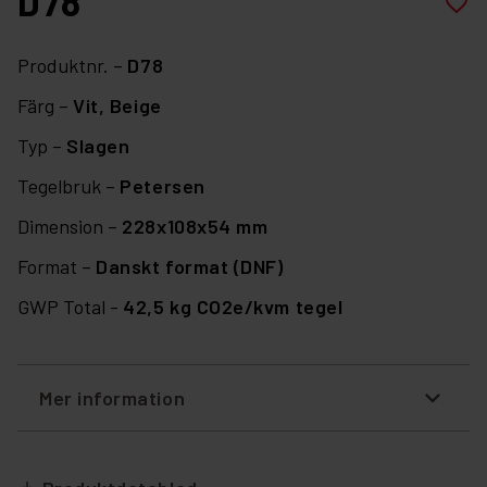
D78
favorite_border
Produktnr. –
D78
Färg –
Vit,
Beige
Typ –
Slagen
Tegelbruk –
Petersen
Dimension –
228x108x54 mm
Format –
Danskt format (DNF)
GWP Total -
42,5 kg CO2e/kvm tegel
Mer information