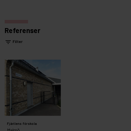
Referenser
filter_list
Filter
Fjärilens förskola
Malmö