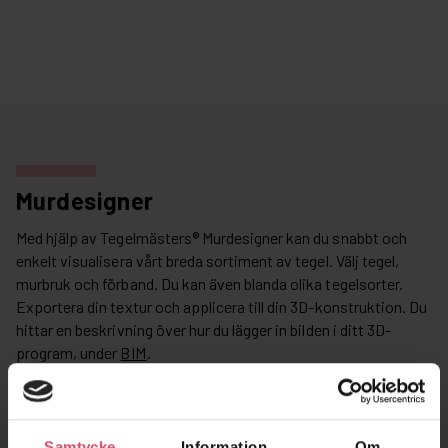
Murdesigner
Med hjälp av Tegelmästers® Murdesigner kan du snabbt och
enkelt visualisera vårt breda sortiment av tegel. Välj tegel,
murbruk och förband. Du kan även blanda olika tegelsorter.
Exportera din textur och applicera till din 3D-konstruktion. Du
hittar en beskrivning över hur du lägger in bilden i ditt 3D-
program, under
BIM
.
Samtycke
Information
Om