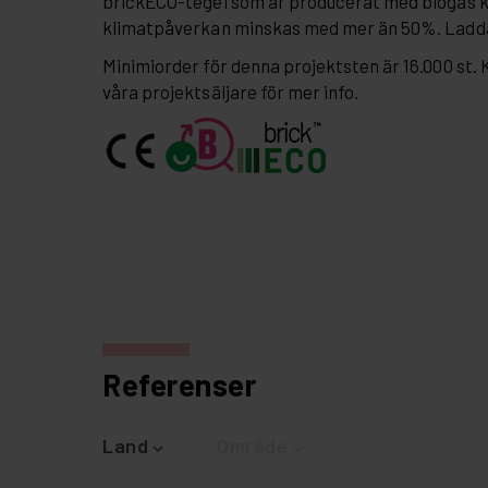
brickECO-tegel som är producerat med biogas 
klimatpåverkan minskas med mer än 50%. Ladd
Minimiorder för denna projektsten är 16.000 st.
våra projektsäljare för mer info.
Referenser
Land
Område