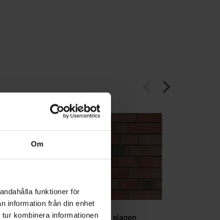
arrow_back_ios
arrow_forward_ios
Om
andahålla funktioner för
n information från din enhet
 tur kombinera informationen
en
Blankenese - slagen
Blankenese 