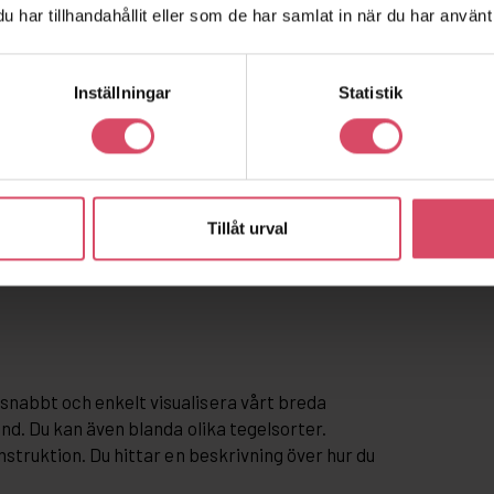
har tillhandahållit eller som de har samlat in när du har använt 
Inställningar
Statistik
Tillåt urval
snabbt och enkelt visualisera vårt breda
and. Du kan även blanda olika tegelsorter.
nstruktion. Du hittar en beskrivning över hur du