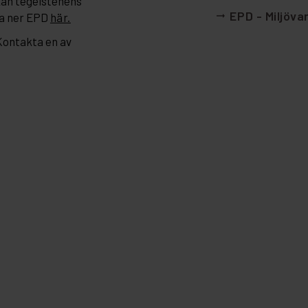
kan tegelstenens
EPD - Miljöva
arrow_right_alt
a ner EPD
här.
 Kontakta en av