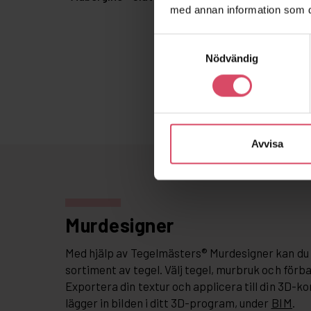
med annan information som du 
Samtyckesval
Nödvändig
Avvisa
Murdesigner
Med hjälp av Tegelmästers® Murdesigner kan du 
sortiment av tegel. Välj tegel, murbruk och förb
Exportera din textur och applicera till din 3D-ko
lägger in bilden i ditt 3D-program, under
BIM
.