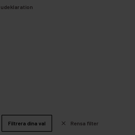
rudeklaration
Filtrera dina val
close
Rensa filter