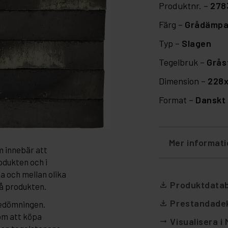
Produktnr. –
278
Färg –
Grådämp
Typ –
Slagen
Tegelbruk –
Grås
Dimension –
228
Format –
Danskt 
Mer informat
m innebär att
odukten och i
da och mellan olika
Produktdata
file_download
på produkten.
Prestandadek
file_download
bedömningen.
om att köpa
Visualisera i
arrow_right_alt