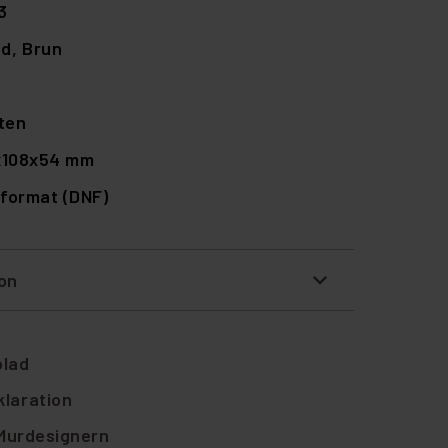
3
ad,
Brun
ten
x108x54 mm
format (DNF)
ion
blad
laration
 Murdesignern