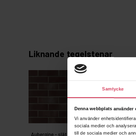
Liknande tegelstenar
Samtycke
Denna webbplats använder 
Vi använder enhetsidentifierar
sociala medier och analysera 
till de sociala medier och a
Aubergine - slät
Baltrum - slät