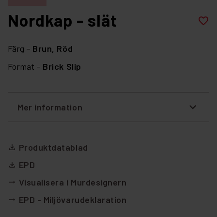
Nordkap - slät
favorite_border
Färg –
Brun,
Röd
Format –
Brick Slip
Mer information
Produktdatablad
file_download
EPD
file_download
Visualisera i Murdesignern
arrow_right_alt
EPD - Miljövarudeklaration
arrow_right_alt