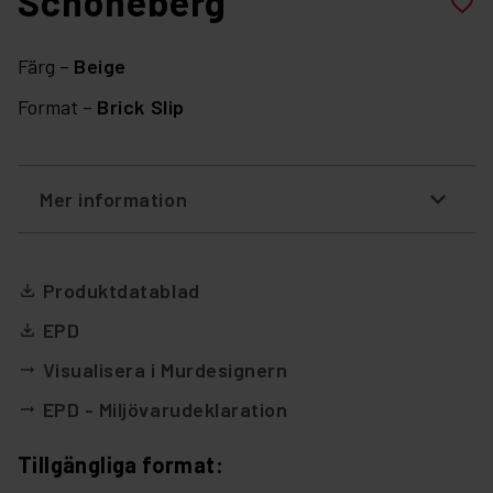
Schöneberg
favorite_border
Färg –
Beige
Format –
Brick Slip
Mer information
Produktdatablad
file_download
EPD
file_download
Visualisera i Murdesignern
arrow_right_alt
EPD - Miljövarudeklaration
arrow_right_alt
Tillgängliga format: