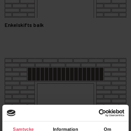
Enkelskifts balk
Samtycke
Information
Om