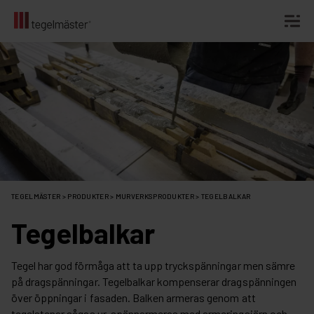
Fortsätt
till
innehållet
TEGELMÄSTER
>
PRODUKTER
>
MURVERKSPRODUKTER
>
TEGELBALKAR
Tegelbalkar
Tegel har god förmåga att ta upp tryckspänningar men sämre
på dragspänningar. Tegelbalkar kompenserar dragspänningen
över öppningar i fasaden. Balken armeras genom att
tegelstenar sågas ur, spännarmeras med armeringsjärn och