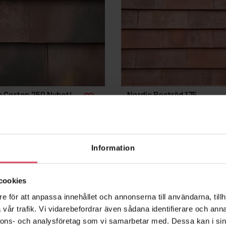
c Corten 250 Nyhet!
Nordic Roströd 175
favorite_border
Information
cookies
e för att anpassa innehållet och annonserna till användarna, tillh
vår trafik. Vi vidarebefordrar även sådana identifierare och anna
nnons- och analysföretag som vi samarbetar med. Dessa kan i sin