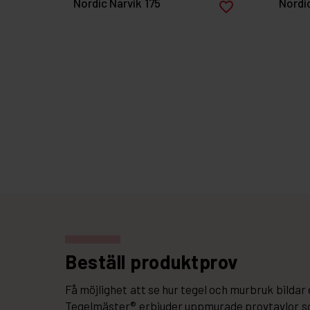
Nordic Narvik 175
Nordi
favorite_border
Beställ produktprov
Få möjlighet att se hur tegel och murbruk bilda
Tegelmäster® erbjuder uppmurade provtavlor so