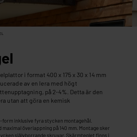
EL
el
lplattor i format 400 x 175 x 30 x 14 mm
ducerade av en lera med högt
vattenupptagning, på 2-4%. Detta är den
era utan att göra en kemisk
L-form inklusive fyra stycken montagehål.
 maximal överlappning på 140 mm. Montage sker
tycken självborrande skruvar. Skärmteglet finns i