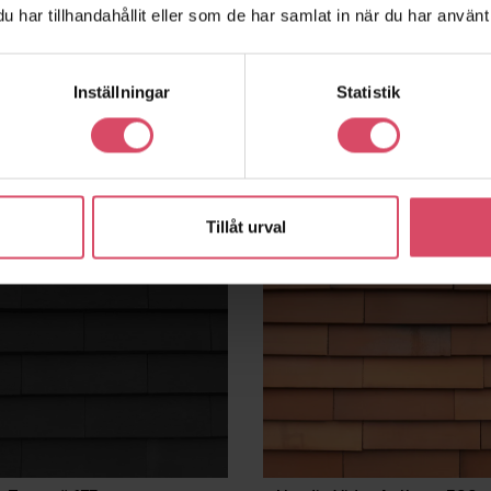
har tillhandahållit eller som de har samlat in när du har använt 
c Trondheim 175
Nordic Corten 175 Nyhet!
Inställningar
Statistik
favorite_border
!
Tillåt urval