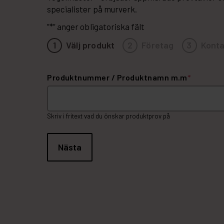
specialister på murverk.
”
*
” anger obligatoriska fält
1
Välj produkt
2
Företag
3
Konta
Produktnummer / Produktnamn m.m
*
Skriv i fritext vad du önskar produktprov på