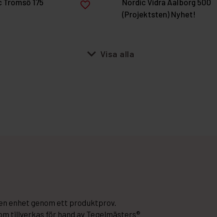
c Tromsö 175
Nordic Vidra Aalborg 500
favorite_border
(Projektsten) Nyhet!
expand_more
Visa alla
r en enhet genom ett produktprov.
m tillverkas för hand av Tegelmästers®