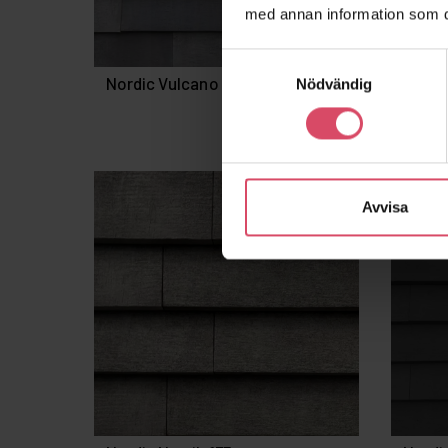
med annan information som du 
Samtyckesval
Nordic Vulcano 175
Nordi
Nödvändig
favorite_border
Nyhet
Avvisa