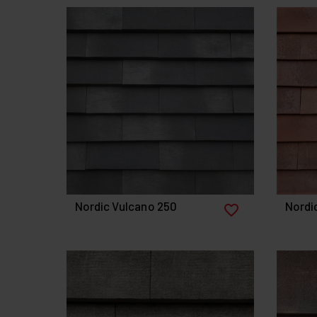
Nordic Vulcano 250
Nordi
favorite_border