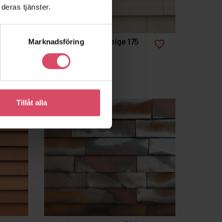
deras tjänster.
Nordic Caldera Beige 175
Marknadsföring
favorite_border
favorite_border
Tillåt alla