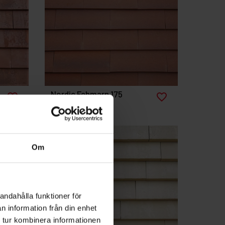
Nordic Fehmarn 175
favorite_border
favorite_border
Om
andahålla funktioner för
n information från din enhet
 tur kombinera informationen