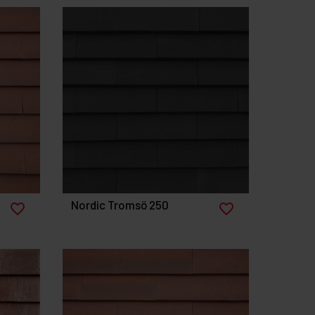
Nordic Tromsö 250
favorite_border
favorite_border