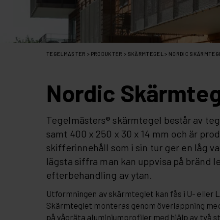
TEGELMÄSTER
>
PRODUKTER
>
SKÄRMTEGEL
>
NORDIC SKÄRMTEG
Nordic Skärmteg
Tegelmästers® skärmtegel består av tege
samt 400 x 250 x 30 x 14 mm och är pro
skifferinnehåll som i sin tur ger en låg 
lägsta siffra man kan uppvisa på bränd l
efterbehandling av ytan.
Utformningen av skärmteglet kan fås i U- eller 
Skärmteglet monteras genom överlappning med
på vågräta aluminiumprofiler med hjälp av två s