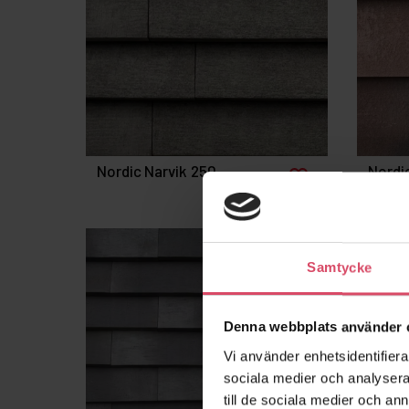
Nordic Narvik 250
Nordi
favorite_border
Samtycke
Denna webbplats använder 
Vi använder enhetsidentifierar
sociala medier och analysera 
till de sociala medier och a