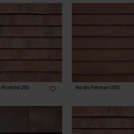
c Roströd 250
Nordic Fehmarn 250
favorite_border