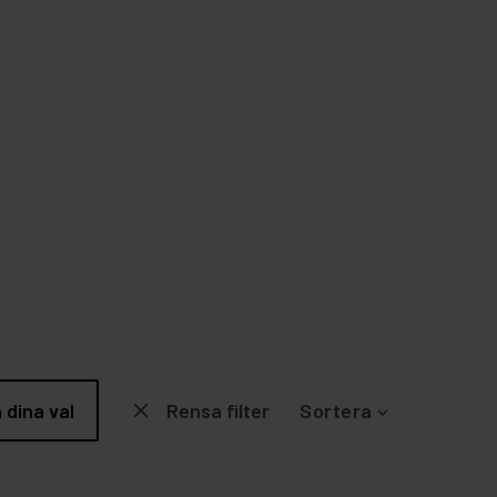
a dina val
close
Rensa filter
Sortera