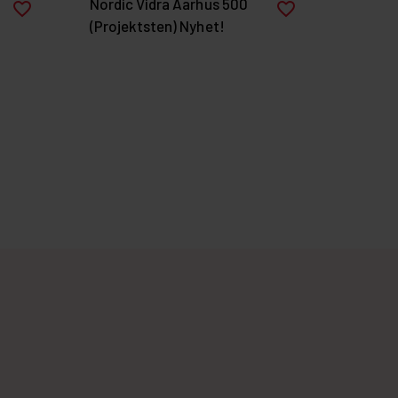
Nordic Vidra Aarhus 500
favorite_border
favorite_border
(Projektsten) Nyhet!