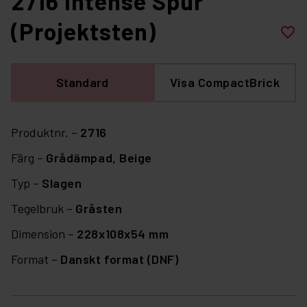
2716 Intense Spur
(Projektsten)
favorite_border
Standard
Visa CompactBrick
Produktnr. –
2716
Färg –
Grådämpad,
Beige
Typ –
Slagen
Tegelbruk –
Gråsten
Dimension –
228x108x54 mm
Format –
Danskt format (DNF)