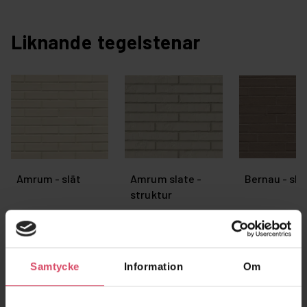
Liknande tegelstenar
Amrum - slät
Amrum slate -
Bernau - sla
struktur
Samtycke
Information
Om