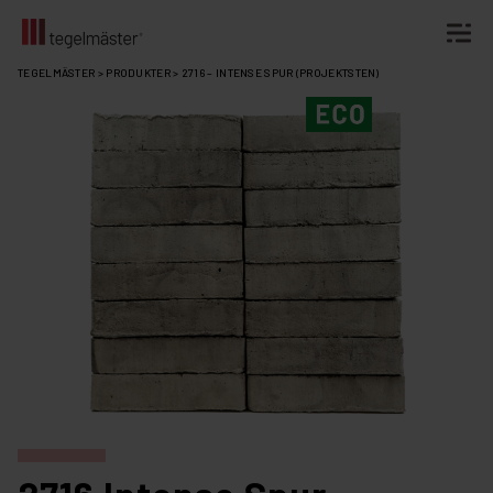
Fortsätt
TEGELMÄSTER
>
PRODUKTER
>
2716 – INTENSE SPUR (PROJEKTSTEN)
till
innehållet