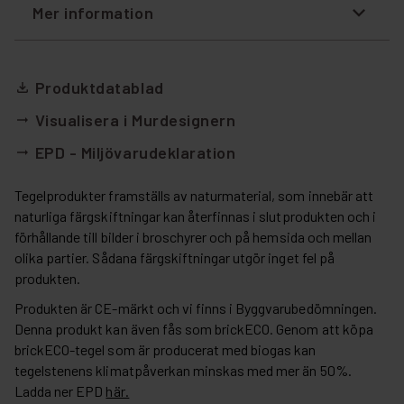
Mer information
Produktdatablad
file_download
Visualisera i Murdesignern
arrow_right_alt
EPD - Miljövarudeklaration
arrow_right_alt
Tegelprodukter framställs av naturmaterial, som innebär att
naturliga färgskiftningar kan återfinnas i slutprodukten och i
förhållande till bilder i broschyrer och på hemsida och mellan
olika partier. Sådana färgskiftningar utgör inget fel på
produkten.
Produkten är CE-märkt och vi finns i Byggvarubedömningen.
Denna produkt kan även fås som brickECO. Genom att köpa
brickECO-tegel som är producerat med biogas kan
tegelstenens klimatpåverkan minskas med mer än 50%.
Ladda ner EPD
här.