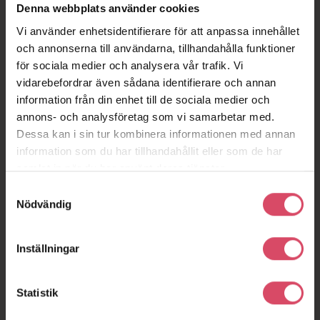
Denna webbplats använder cookies
Vi använder enhetsidentifierare för att anpassa innehållet
och annonserna till användarna, tillhandahålla funktioner
Murdesigner
för sociala medier och analysera vår trafik. Vi
vidarebefordrar även sådana identifierare och annan
Med hjälp av Tegelmästers® Murdesigner kan du snabbt och
information från din enhet till de sociala medier och
enkelt visualisera vårt breda sortiment av tegel. Välj tegel,
annons- och analysföretag som vi samarbetar med.
murbruk och förband. Du kan även blanda olika tegelsorter.
Dessa kan i sin tur kombinera informationen med annan
Exportera din textur och applicera till din 3D-konstruktion. Du
information som du har tillhandahållit eller som de har
hittar en beskrivning över hur du lägger in bilden i ditt 3D-
samlat in när du har använt deras tjänster.
program, under
BIM
.
Samtyckesval
Nödvändig
Inställningar
Statistik