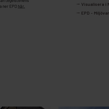
kan tegelstenens
Visualisera i
arrow_right_alt
a ner EPD
här.
EPD - Miljöva
arrow_right_alt