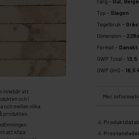
Färg –
Gul,
Beige
Typ –
Slagen
Tegelbruk –
Grås
Dimension –
228
Format –
Danskt 
GWP Total -
13,5
GWP GHG -
16,5
m innebär att
Mer informat
odukten och i
da och mellan olika
på produkten.
Produktdata
file_download
bedömningen.
om att köpa
Prestandadek
file_download