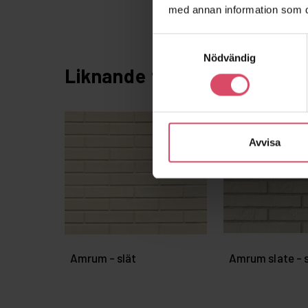
med annan information som du 
Samtyckesval
Nödvändig
Liknande tegelstenar
Avvisa
Amrum - slät
Amrum slate - 