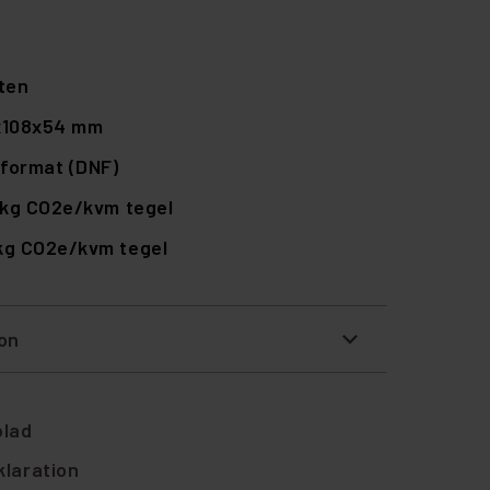
ten
x108x54 mm
format (DNF)
 kg CO2e/kvm tegel
 kg CO2e/kvm tegel
ion
blad
laration