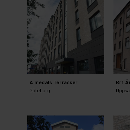
Almedals Terrasser
Brf Ä
Göteborg
Uppsa