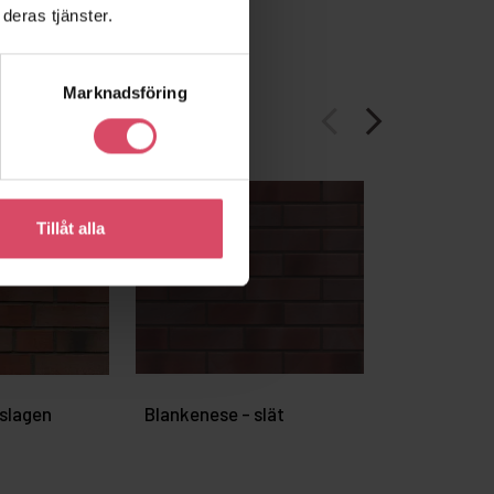
deras tjänster.
Marknadsföring
arrow_back_ios
arrow_forward_ios
Tillåt alla
 slagen
Blankenese - slät
Bremgarten