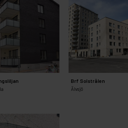
ngsliljan
Brf Solstrålen
la
Älvsjö