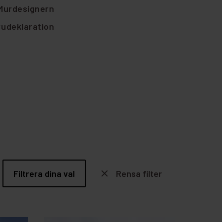
 Murdesignern
rudeklaration
Filtrera dina val
close
Rensa filter