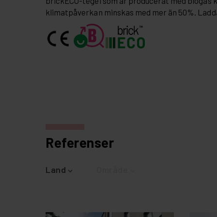
brickECO-tegel som är producerat med biogas 
klimatpåverkan minskas med mer än 50%. Ladd
Referenser
Land
Område