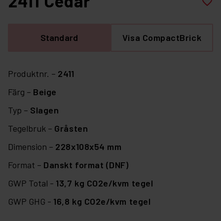
2411 Cedar
favorite_border
Standard
Visa CompactBrick
Produktnr. –
2411
Färg –
Beige
Typ –
Slagen
Tegelbruk –
Gråsten
Dimension –
228x108x54 mm
Format –
Danskt format (DNF)
GWP Total -
13,7 kg CO2e/kvm tegel
GWP GHG -
16,8 kg CO2e/kvm tegel