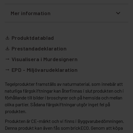
Mer information
Produktdatablad
file_download
Prestandadeklaration
file_download
Visualisera i Murdesignern
arrow_right_alt
EPD - Miljövarudeklaration
arrow_right_alt
Tegelprodukter framställs av naturmaterial, som innebär att
naturliga färgskiftningar kan återfinnas i slutprodukten och i
förhållande till bilder i broschyrer och på hemsida och mellan
olika partier. Sådana färgskiftningar utgör inget fel på
produkten.
Produkten är CE-märkt och vi finns i Byggvarubedömningen.
Denna produkt kan även fås som brickECO. Genom att köpa