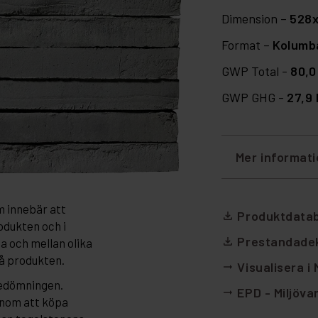
Dimension –
528
Format –
Kolumb
GWP Total -
80,0
GWP GHG -
27,9
Mer informat
m innebär att
Produktdata
file_download
odukten och i
Prestandadek
file_download
da och mellan olika
på produkten.
Visualisera i
arrow_right_alt
bedömningen.
EPD - Miljöva
arrow_right_alt
enom att köpa