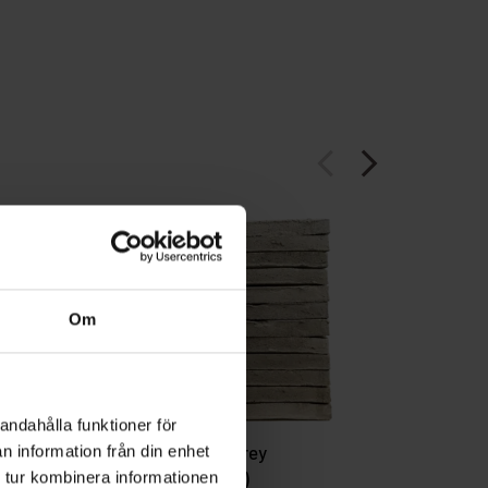
arrow_back_ios
arrow_forward_ios
Om
andahålla funktioner för
2714 Dusty Grey
D137
n information från din enhet
(Projektsten)
 tur kombinera informationen