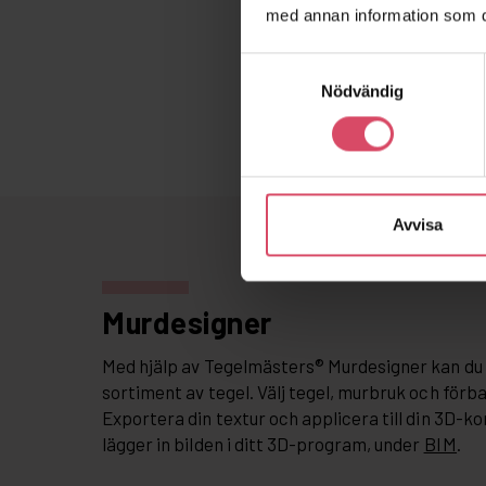
med annan information som du 
Samtyckesval
Nödvändig
Avvisa
Murdesigner
Med hjälp av Tegelmästers® Murdesigner kan du 
sortiment av tegel. Välj tegel, murbruk och förb
Exportera din textur och applicera till din 3D-ko
lägger in bilden i ditt 3D-program, under
BIM
.