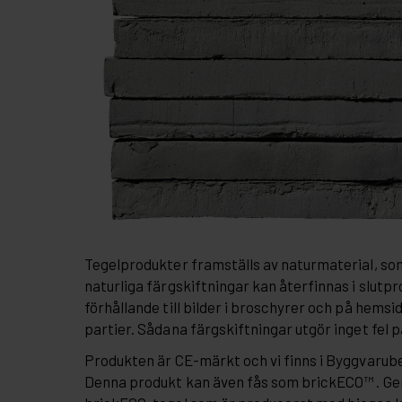
Tegelprodukter framställs av naturmaterial, so
naturliga färgskiftningar kan återfinnas i slutpr
förhållande till bilder i broschyrer och på hemsi
partier. Sådana färgskiftningar utgör inget fel 
Produkten är CE-märkt och vi finns i Byggvaru
Denna produkt kan även fås som brickECO™ . G