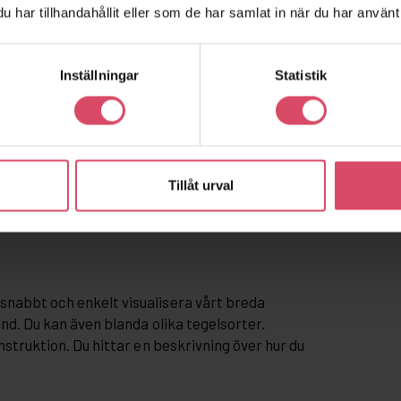
har tillhandahållit eller som de har samlat in när du har använt 
Inställningar
Statistik
Tillåt urval
snabbt och enkelt visualisera vårt breda
and. Du kan även blanda olika tegelsorter.
nstruktion. Du hittar en beskrivning över hur du