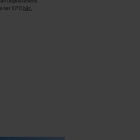
kan tegelstenens
a ner EPD
här.