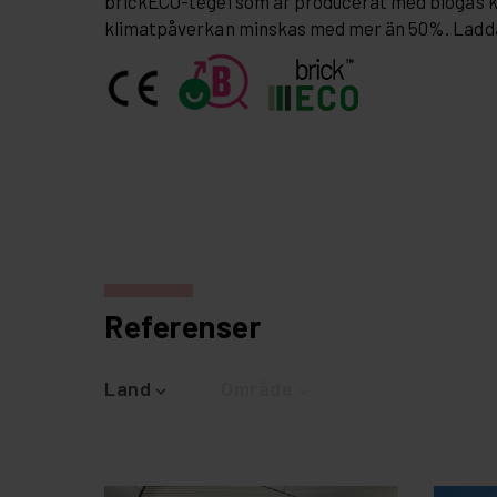
brickECO-tegel som är producerat med biogas 
klimatpåverkan minskas med mer än 50%. Ladd
Referenser
Land
Område