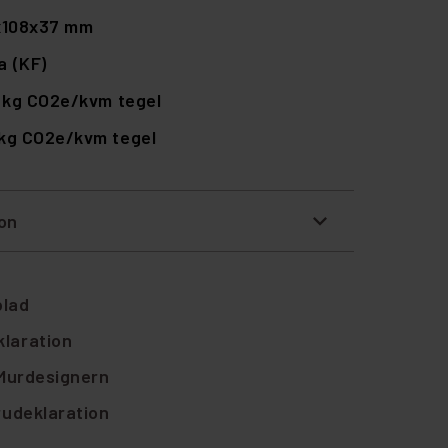
x108x37 mm
a (KF)
 kg CO2e/kvm tegel
 kg CO2e/kvm tegel
ion
blad
laration
 Murdesignern
rudeklaration