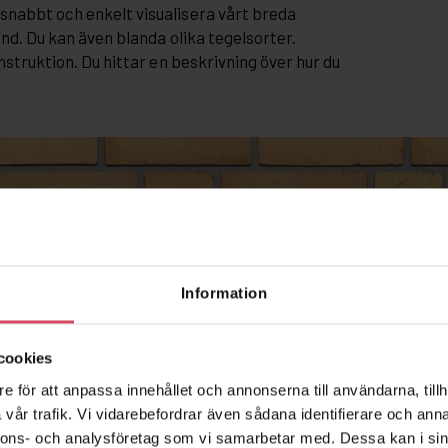
snabbt och enkelt visualisera vårt breda
and. Du kan även blanda olika tegelsorter.
nstruktion. Du hittar en beskrivning över hur du
Information
cookies
e för att anpassa innehållet och annonserna till användarna, tillh
vår trafik. Vi vidarebefordrar även sådana identifierare och anna
nnons- och analysföretag som vi samarbetar med. Dessa kan i sin