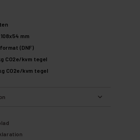
ten
x108x54 mm
format (DNF)
kg CO2e/kvm tegel
 kg CO2e/kvm tegel
ion
blad
laration