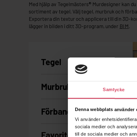
Med hjälp av Tegelmästers® Murdesigner kan du 
sortiment av tegel. Välj tegel, murbruk och förb
Exportera din textur och applicera till din 3D-ko
lägger in bilden i ditt 3D-program, under
BIM
.
Samtycke
Denna webbplats använder 
Vi använder enhetsidentifierar
sociala medier och analysera 
till de sociala medier och a