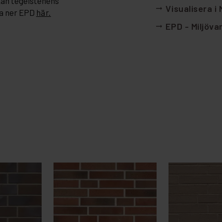
kan tegelstenens
Visualisera i
arrow_right_alt
a ner EPD
här.
EPD - Miljöva
arrow_right_alt