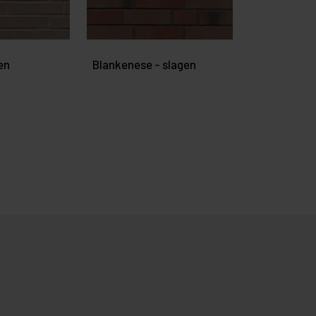
en
Blankenese - slagen
Blankenese 