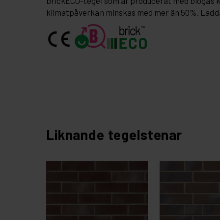
brickECO-tegel som är producerat med biogas 
klimatpåverkan minskas med mer än 50%. Ladd
Liknande tegelstenar