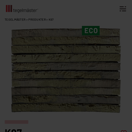
Fortsätt
TEGELMÄSTER
>
PRODUKTER
>
K97
till
innehållet