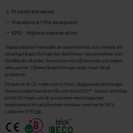
Produktdatablad
file_download
Visualisera i Murdesignern
arrow_right_alt
EPD - Miljövarudeklaration
arrow_right_alt
Tegelprodukter framställs av naturmaterial, som innebär att
naturliga färgskiftningar kan återfinnas i slutprodukten och i
förhållande till bilder i broschyrer och på hemsida och mellan
olika partier. Sådana färgskiftningar utgör inget fel på
produkten.
Produkten är CE-märkt och vi finns i Byggvarubedömningen.
Denna produkt kan även fås som brickECO™ . Genom att köpa
brickECO-tegel som är producerat med biogas kan
tegelstenens klimatpåverkan minskas med mer än 50%.
Ladda ner EPD
här.