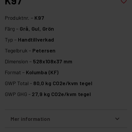
K97
favorite_border
Produktnr. –
K97
Färg –
Grå,
Gul,
Grön
Typ –
Handtillverkad
Tegelbruk –
Petersen
Dimension –
528x108x37 mm
Format –
Kolumba (KF)
GWP Total -
80,0 kg CO2e/kvm tegel
GWP GHG -
27,9 kg CO2e/kvm tegel
Mer information