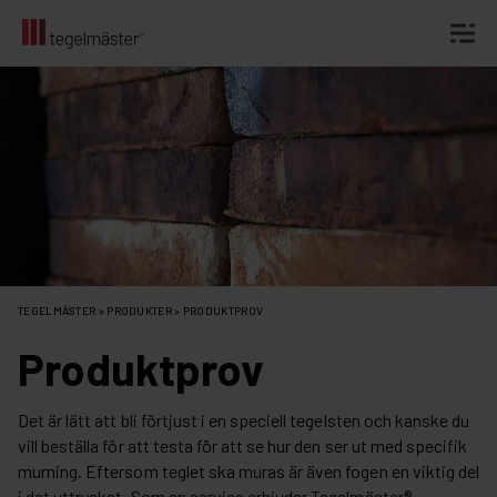
Fortsätt
till
innehållet
TEGELMÄSTER
>
PRODUKTER
>
PRODUKTPROV
Produktprov
Det är lätt att bli förtjust i en speciell tegelsten och kanske du
vill beställa för att testa för att se hur den ser ut med specifik
murning. Eftersom teglet ska muras är även fogen en viktig del
i det uttrycket. Som en service erbjuder Tegelmäster®