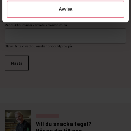
3
Kontaktuppgifter
Avvisa
Produktnummer / Produktnamn m.m
Skriv i fritext vad du önskar produktprov på
Vill du snacka tegel?
Hör av dig till oss