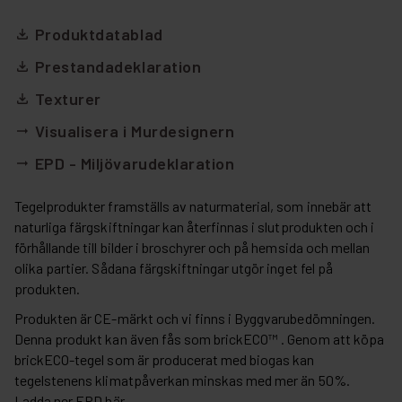
Produktdatablad
file_download
Prestandadeklaration
file_download
Texturer
file_download
Visualisera i Murdesignern
arrow_right_alt
EPD - Miljövarudeklaration
arrow_right_alt
Tegelprodukter framställs av naturmaterial, som innebär att
naturliga färgskiftningar kan återfinnas i slutprodukten och i
förhållande till bilder i broschyrer och på hemsida och mellan
olika partier. Sådana färgskiftningar utgör inget fel på
produkten.
Produkten är CE-märkt och vi finns i Byggvarubedömningen.
Denna produkt kan även fås som brickECO™ . Genom att köpa
brickECO-tegel som är producerat med biogas kan
tegelstenens klimatpåverkan minskas med mer än 50%.
Ladda ner EPD
här.