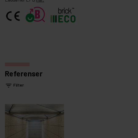
Referenser
filter_list
Filter