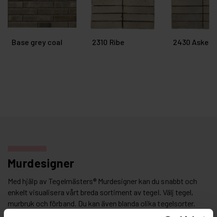
Base grey coal
2310 Ribe
2430 Askeb
Murdesigner
Med hjälp av Tegelmästers® Murdesigner kan du snabbt och
enkelt visualisera vårt breda sortiment av tegel. Välj tegel,
murbruk och förband. Du kan även blanda olika tegelsorter.
Exportera din textur och applicera till din 3D-konstruktion. Du