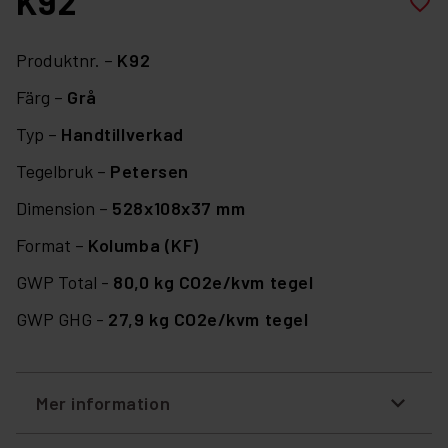
K92
favorite_border
Produktnr. –
K92
Färg –
Grå
Typ –
Handtillverkad
Tegelbruk –
Petersen
Dimension –
528x108x37 mm
Format –
Kolumba (KF)
GWP Total -
80,0 kg CO2e/kvm tegel
GWP GHG -
27,9 kg CO2e/kvm tegel
Mer information