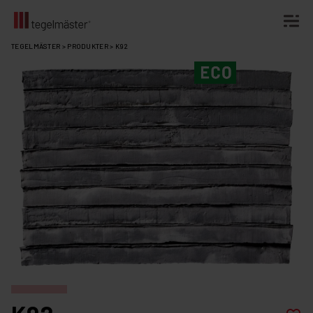
Fortsätt
TEGELMÄSTER
>
PRODUKTER
>
K92
till
innehållet