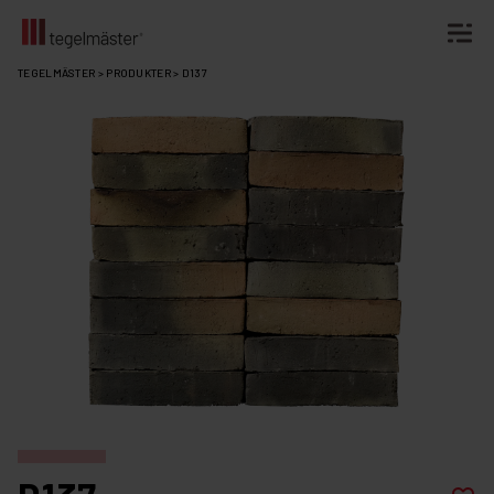
Fortsätt
TEGELMÄSTER
>
PRODUKTER
>
D137
till
innehållet