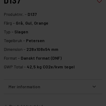
D137
favorite_border
Produktnr. –
D137
Färg –
Grå,
Gul,
Orange
Typ –
Slagen
Tegelbruk –
Petersen
Dimension –
228x108x54 mm
Format –
Danskt format (DNF)
GWP Total -
42,5 kg CO2e/kvm tegel
Mer information