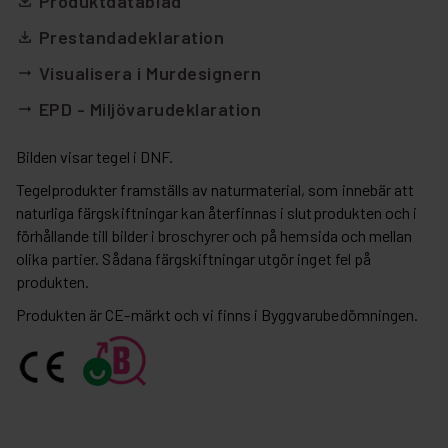
Produktdatablad
file_download
Prestandadeklaration
file_download
Visualisera i Murdesignern
arrow_right_alt
EPD - Miljövarudeklaration
arrow_right_alt
Bilden visar tegel i DNF.
Tegelprodukter framställs av naturmaterial, som innebär att
naturliga färgskiftningar kan återfinnas i slutprodukten och i
förhållande till bilder i broschyrer och på hemsida och mellan
olika partier. Sådana färgskiftningar utgör inget fel på
produkten.
Produkten är CE-märkt och vi finns i Byggvarubedömningen.