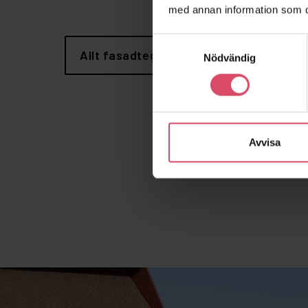
med annan information som du 
Samtyckesval
Allt fasadtegel
Nödvändig
Avvisa