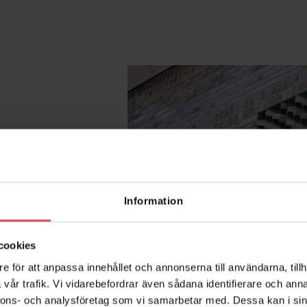
gt en flera tusen
adteglet naturliga
Information
liv. Tegel är ett
brationer allra
ighet mot kyla,
cookies
aterial här i vårt
e för att anpassa innehållet och annonserna till användarna, tillh
vår trafik. Vi vidarebefordrar även sådana identifierare och anna
nnons- och analysföretag som vi samarbetar med. Dessa kan i sin