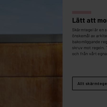
Lätt att m
Skärmtegel är en 
önskemål av arkite
bakomliggande reg
skruv mot regeln. 
och från vårt egn
Allt skärmtege