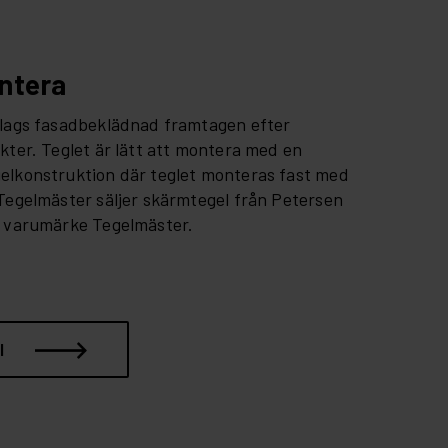
ontera
slags fasadbeklädnad framtagen efter
kter. Teglet är lätt att montera med en
elkonstruktion där teglet monteras fast med
Tegelmäster säljer skärmtegel från Petersen
a varumärke Tegelmäster.
l