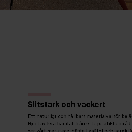
Slitstark och vackert
Ett naturligt och hållbart materialval för be
Gjort av lera hämtat från ett specifikt områd
ger vårt marktegel bästa kvalitet och karakt