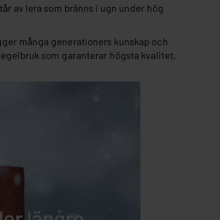
står av lera som bränns i ugn under hög
ligger många generationers kunskap och
tegelbruk som garanterar högsta kvalitet,