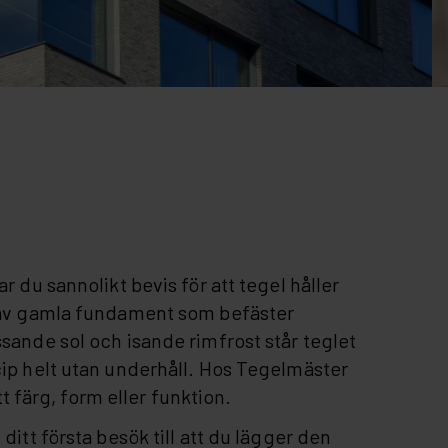
r du sannolikt bevis för att tegel håller
a av gamla fundament som befäster
ssande sol och isande rimfrost står teglet
cip helt utan underhåll. Hos Tegelmäster
ett färg, form eller funktion.
ditt första besök till att du lägger den