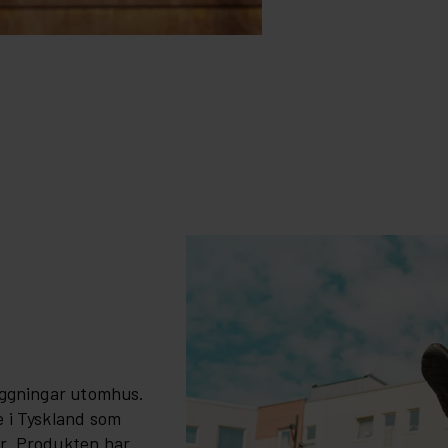
läggningar utomhus.
e i Tyskland som
är. Produkten har