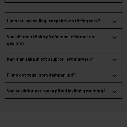
expand_more
Hur stor kan en ligg- respektive stötfog vara?
expand_more
Vad bör man tänka på när man utformar en
gesims?
expand_more
Kan man fälla in ett stuprör i ett murverk?
expand_more
Finns det tegel som dämpar ljud?
expand_more
Vad är viktigt att tänka på vid invändig murning?