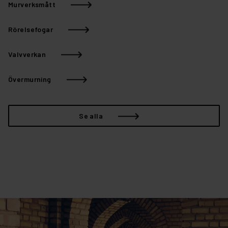
Murverksmått
Rörelsefogar
Valvverkan
Övermurning
Se alla