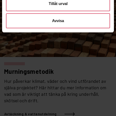
Tillåt urval
Avvisa
Murningsmetodik
Hur påverkar klimat, väder och vind utförandet av
själva projektet? Här hittar du mer information om
vad som är viktigt att tänka på kring underhåll,
skötsel och drift.
Avtäckning & vattenutdelning