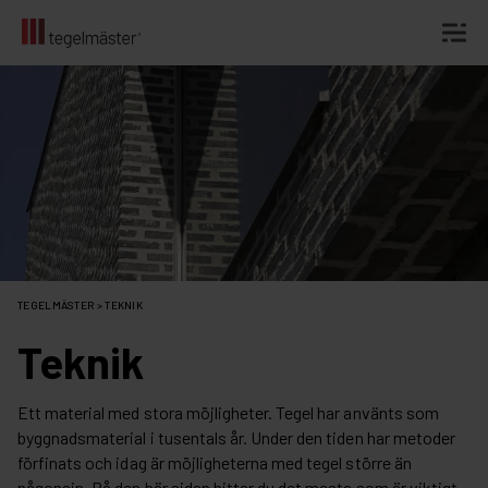
Fortsätt
till
innehållet
TEGELMÄSTER
>
TEKNIK
Teknik
Ett material med stora möjligheter. Tegel har använts som
byggnadsmaterial i tusentals år. Under den tiden har metoder
förfinats och idag är möjligheterna med tegel större än
någonsin. På den här sidan hittar du det mesta som är viktigt