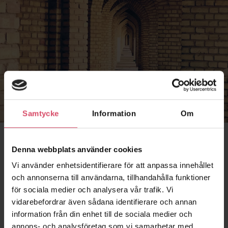
Samtycke
Information
Om
Murverksdetaljer
Denna webbplats använder cookies
Vi använder enhetsidentifierare för att anpassa innehållet
Läs mer om vad som är viktigt att tänka på kring
och annonserna till användarna, tillhandahålla funktioner
olika sorters tegelkonstruktioner — här hittar du det
för sociala medier och analysera vår trafik. Vi
där som är viktigt att tänka på.
vidarebefordrar även sådana identifierare och annan
information från din enhet till de sociala medier och
Balkonger
annons- och analysföretag som vi samarbetar med.