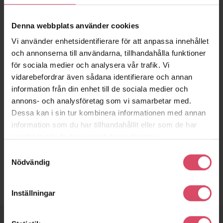
inomhusmiljö.
Störst nytta av en tung stomme har man i bakmuren och
Denna webbplats använder cookies
mellanväggarna. Därför har SUPERVÄGGEN tegelsten också i
Vi använder enhetsidentifierare för att anpassa innehållet
bakmuren, detta för att utnyttja den termiska trögheten på
och annonserna till användarna, tillhandahålla funktioner
bästa sätt. En halvstensvägg i tegel lagrar mer än 5 ggr så
för sociala medier och analysera vår trafik. Vi
mycket värme som motsvarande vägg av gipsklädd
regelstomme. Genom att variera isolertjockleken anpassas
vidarebefordrar även sådana identifierare och annan
energieffektiviteten i SUPERVÄGGEN efter rådande krav och
information från din enhet till de sociala medier och
aktuella förutsättningar. En flexibel vägg för framtiden.
annons- och analysföretag som vi samarbetar med.
Dessa kan i sin tur kombinera informationen med annan
Ladda hem – ”Systembeskrivning
information som du har tillhandahållit eller som de har
Superväggen.pdf”
samlat in när du har använt deras tjänster.
Ladda hem – ”Broschyr Superväggen.pdf”
Samtyckesval
Nödvändig
Inställningar