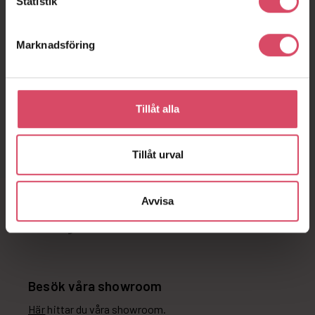
Statistik
Vill du snacka tegel?
Hör av dig till oss
Marknadsföring
Tillåt alla
Kontakta oss direkt
Fyll i vårt kontaktformulär
Tillåt urval
Avvisa
Besök våra showroom
Här
hittar du våra showroom.