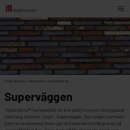
Fortsätt
till
innehållet
TEGELMÄSTER
>
PRODUKTER
>
SUPERVÄGGEN
Superväggen
Tegelmäster® marknadsför ett komplett murverk för byggande
med tung stomme i tegel – Superväggen. Den tunga stommen i
form av en kanalmur lever upp till framtidens stränga krav på
energieffektiva hus. Dessutom erhålls en konstruktion som