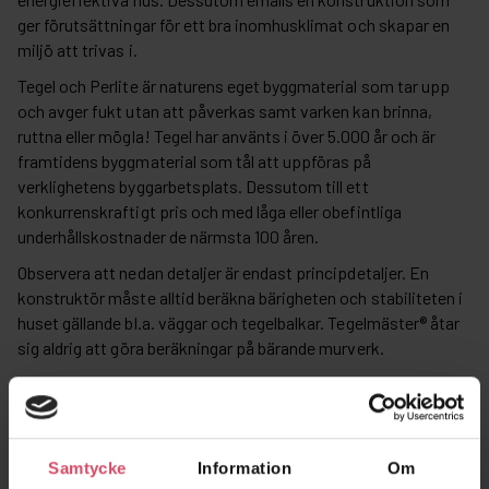
ger förutsättningar för ett bra inomhusklimat och skapar en
miljö att trivas i.
Tegel och Perlite är naturens eget byggmaterial som tar upp
och avger fukt utan att påverkas samt varken kan brinna,
ruttna eller mögla! Tegel har använts i över 5.000 år och är
framtidens byggmaterial som tål att uppföras på
verklighetens byggarbetsplats. Dessutom till ett
konkurrenskraftigt pris och med låga eller obefintliga
underhållskostnader de närmsta 100 åren.
Observera att nedan detaljer är endast principdetaljer. En
konstruktör måste alltid beräkna bärigheten och stabiliteten i
huset gällande bl.a. väggar och tegelbalkar. Tegelmäster® åtar
sig aldrig att göra beräkningar på bärande murverk.
Termisk tröghet
Tungt material som tegel lagrar värme bättre än t.ex. gips och
trä. Materialets förmåga att lagra värme, termiska tröghet, är
Samtycke
Information
Om
av stor betydelse för både energiförbrukning och