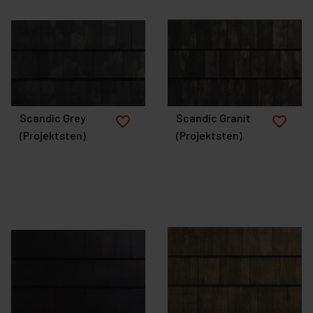
Scandic Grey
Scandic Granit
favorite_border
favorite_border
(Projektsten)
(Projektsten)