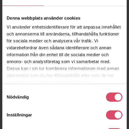
Denna webbplats använder cookies
Vi använder enhetsidentifierare för att anpassa innehållet
och annonserna till användarna, tillhandahålla funktioner
för sociala medier och analysera vår trafik. Vi
Scandic Okker
Scandic Zink
favorite_border
favorite_border
vidarebefordrar även sådana identifierare och annan
(Projektsten)
(Projektsten)
information från din enhet till de sociala medier och
annons- och analysföretag som vi samarbetar med.
Dessa kan i sin tur kombinera informationen med annan
information som du har tillhandahållit eller som de har
samlat in när du har använt deras tjänster.
Samtyckesval
Nödvändig
Inställningar