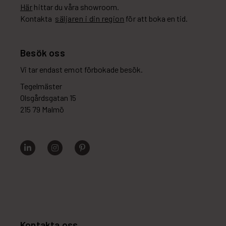
Här
hittar du våra showroom.
Kontakta
säljaren i din region
för att boka en tid.
Besök oss
Vi tar endast emot förbokade besök.
Tegelmäster
Olsgårdsgatan 15
215 79 Malmö
Kontakta oss