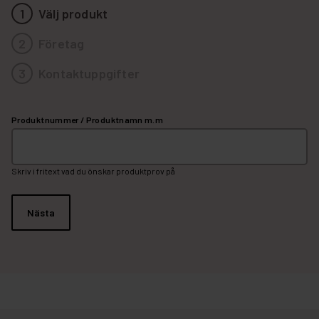
1
Välj produkt
2
Företag
3
Kontaktuppgifter
Produktnummer / Produktnamn m.m
Skriv i fritext vad du önskar produktprov på