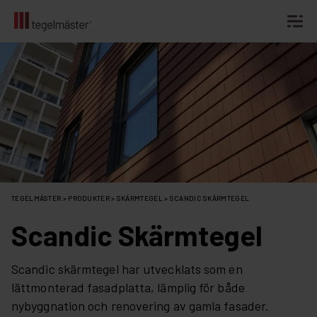
Fortsätt
till
innehållet
TEGELMÄSTER
>
PRODUKTER
>
SKÄRMTEGEL
>
SCANDIC SKÄRMTEGEL
Scandic Skärmtegel
Scandic skärmtegel har utvecklats som en
lättmonterad fasadplatta, lämplig för både
nybyggnation och renovering av gamla fasader.