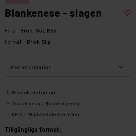
Blankenese - slagen
favorite_border
Färg –
Brun,
Gul,
Röd
Format –
Brick Slip
Mer information
Produktdatablad
file_download
Visualisera i Murdesignern
arrow_right_alt
EPD - Miljövarudeklaration
arrow_right_alt
Tillgängliga format: