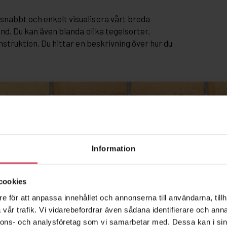
snabbt och enkelt visualisera vårt breda
and. Du kan även blanda olika tegelsorter.
nstruktion. Du hittar en beskrivning över hur du
Information
cookies
e för att anpassa innehållet och annonserna till användarna, tillh
vår trafik. Vi vidarebefordrar även sådana identifierare och anna
nnons- och analysföretag som vi samarbetar med. Dessa kan i sin