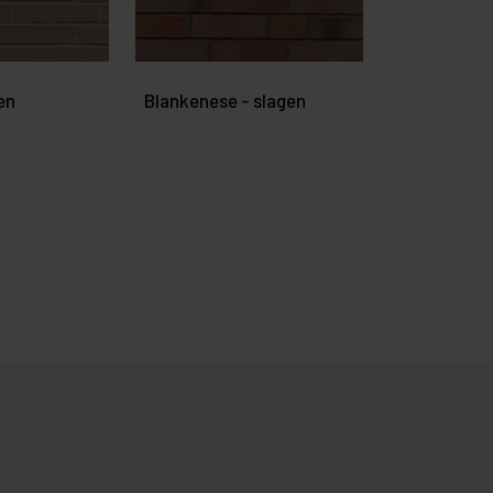
en
Blankenese - slagen
Blankenese 