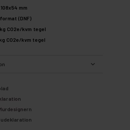
x108x54 mm
format (DNF)
 kg CO2e/kvm tegel
 kg CO2e/kvm tegel
ion
blad
laration
 Murdesignern
rudeklaration