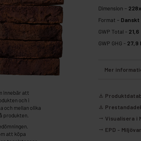
Dimension –
228
Format –
Danskt 
GWP Total -
21,6
GWP GHG -
27,9
Mer informat
m innebär att
Produktdata
file_download
odukten och i
Prestandadek
file_download
da och mellan olika
på produkten.
Visualisera i
arrow_right_alt
bedömningen.
EPD - Miljöva
arrow_right_alt
om att köpa