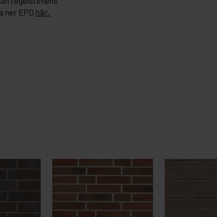
kan tegelstenens
a ner EPD
här.