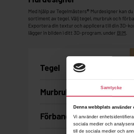
Med hjälp av Tegelmästers® Murdesigner kan du 
sortiment av tegel. Välj tegel, murbruk och förb
Exportera din textur och applicera till din 3D-ko
lägger in bilden i ditt 3D-program, under
BIM
.
Samtycke
Denna webbplats använder 
Vi använder enhetsidentifierar
sociala medier och analysera 
till de sociala medier och a