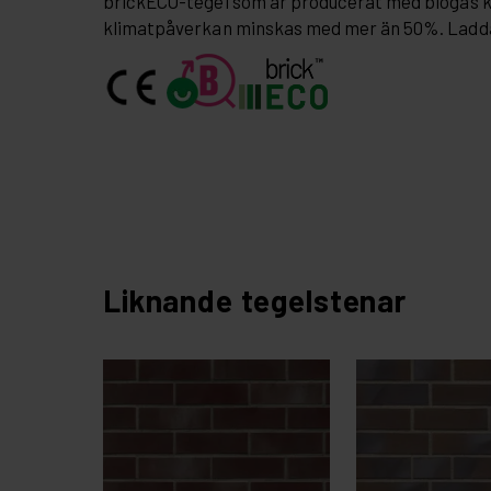
brickECO-tegel som är producerat med biogas 
klimatpåverkan minskas med mer än 50%. Ladd
Liknande tegelstenar