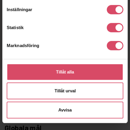
En murad fasad är en god investering för ögat, men också för
Inställningar
plånboken. En tegelfasad håller i minst 100 år utan större
underhåll. Livscykelkostnaden (LCC) för tegel är beräknad i en
rapport från KTH och visar stor konkurrenskraft hos teglet
Statistik
jämfört med andra fasadmaterial.
Ladda ner – ”Livscykelanalys av olika
Marknadsföring
fasadmaterial, KTH (2021)”
Tillåt alla
Tillåt urval
Avvisa
Globala mål