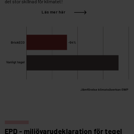
det stor skillnad för klimatet!
Läs mer här
EPD - miljövarudeklaration för tegel