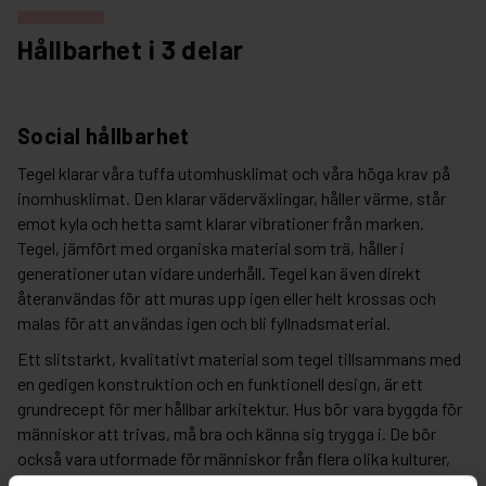
Hållbarhet i 3 delar
Social hållbarhet
Tegel klarar våra tuffa utomhusklimat och våra höga krav på
inomhusklimat. Den klarar väderväxlingar, håller värme, står
emot kyla och hetta samt klarar vibrationer från marken.
Tegel, jämfört med organiska material som trä, håller i
generationer utan vidare underhåll. Tegel kan även direkt
återanvändas för att muras upp igen eller helt krossas och
malas för att användas igen och bli fyllnadsmaterial.
Ett slitstarkt, kvalitativt material som tegel tillsammans med
en gedigen konstruktion och en funktionell design, är ett
grundrecept för mer hållbar arkitektur. Hus bör vara byggda för
människor att trivas, må bra och känna sig trygga i. De bör
också vara utformade för människor från flera olika kulturer,
åldersgrupper, livsstilar och all ny teknik som kan tänkas