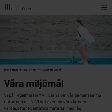
Fortsätt
till
innehållet
TEGELMÄSTER
>
HÅLLBARHET
>
VÅRA MILJÖMÅL
Våra miljömål
Vi på Tegelmäster® vill värna om vår gemensamma
natur och miljö. Vi vet även av våra kunder
värdesätter kvalitativa material med låg