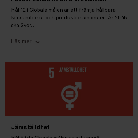
Mål 12 i Globala målen är att främja hållbara
konsumtions- och produktionsmönster. År 2045
ska Sver...
expand_more
Läs mer
Jämställdhet
Mål 5 i de Globala målen är att uppnå