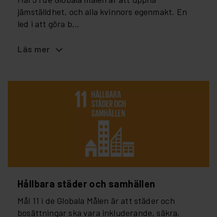
jämställdhet, och alla kvinnors egenmakt. En
led i att göra b...
expand_more
Läs mer
Hållbara städer och samhällen
Mål 11 i de Globala Målen är att städer och
bosättningar ska vara inkluderande, säkra,