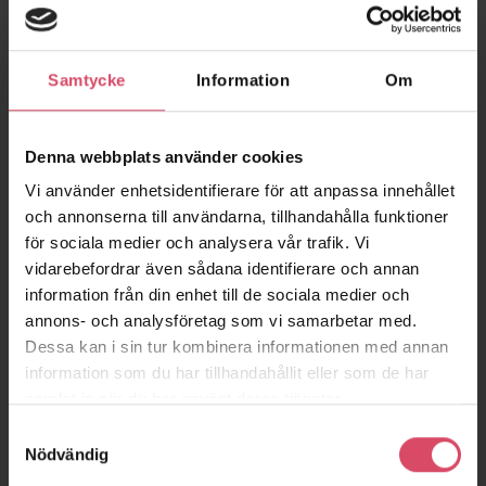
finnas i framtiden.
Samtycke
Information
Om
Miljömässig hållbarhet
Vi tar den gröna omställningen på allvar och arbetar ständigt
Denna webbplats använder cookies
med klimatförbättrande åtgärder. Vårt biogasproducerade
Vi använder enhetsidentifierare för att anpassa innehållet
tegel är en viktig spelare i denna omställning, men vi arbetar
och annonserna till användarna, tillhandahålla funktioner
också med en effektivisering av materialanvändandet i
för sociala medier och analysera vår trafik. Vi
murverket. Även transporten av vårt tegel från tegelbruk till
vidarebefordrar även sådana identifierare och annan
arbetsplats är en viktig del. Dieseldrivna bilar kan enkelt bytas
ut mot bilar drivna med biobränslen (HVO100). Vissa av våra
information från din enhet till de sociala medier och
tegelbruk driver dessutom sina fabriker med certifierad
annons- och analysföretag som vi samarbetar med.
vindkraft.
Dessa kan i sin tur kombinera informationen med annan
information som du har tillhandahållit eller som de har
Läs mer om
Biobränsle.
samlat in när du har använt deras tjänster.
Samtyckesval
Nödvändig
Ekonomisk hållbarhet