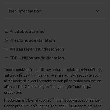
Mer information
Produktdatablad
file_download
Prestandadeklaration
file_download
Visualisera i Murdesignern
arrow_right_alt
EPD - Miljövarudeklaration
arrow_right_alt
Tegelprodukter framställs av naturmaterial, som innebär att
naturliga färgskiftningar kan återfinnas i slutprodukten och i
förhållande till bilder i broschyrer och på hemsida och mellan
olika partier. Sådana färgskiftningar utgör inget fel på
produkten.
Produkten är CE-märkt och vi finns i Byggvarubedömningen.
Denna produkt kan även fås som brickECO. Genom att köpa