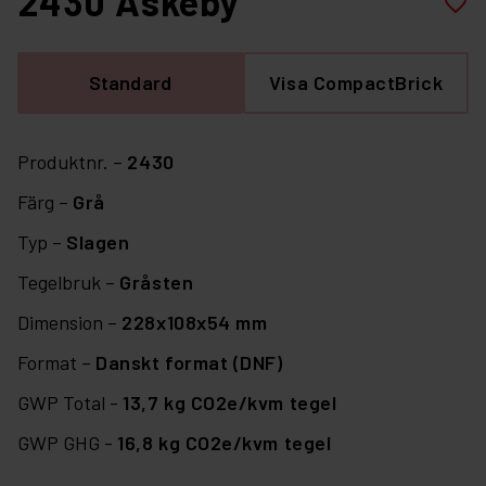
2430 Askeby
favorite_border
Standard
Visa CompactBrick
Produktnr. –
2430
Färg –
Grå
Typ –
Slagen
Tegelbruk –
Gråsten
Dimension –
228x108x54 mm
Format –
Danskt format (DNF)
GWP Total -
13,7 kg CO2e/kvm tegel
GWP GHG -
16,8 kg CO2e/kvm tegel