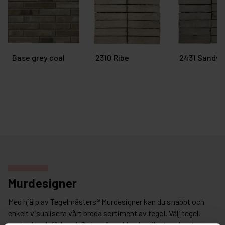
Base grey coal
2310 Ribe
2431 Sandvi
Murdesigner
Med hjälp av Tegelmästers® Murdesigner kan du snabbt och
enkelt visualisera vårt breda sortiment av tegel. Välj tegel,
murbruk och förband. Du kan även blanda olika tegelsorter.