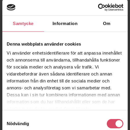
Exportera din textur och applicera till din 3D-konstruktion. Du
hittar en beskrivning över hur du lägger in bilden i ditt 3D-
program, under
BIM
.
Samtycke
Information
Om
Denna webbplats använder cookies
Vi använder enhetsidentifierare för att anpassa innehållet
och annonserna till användarna, tillhandahålla funktioner
för sociala medier och analysera vår trafik. Vi
vidarebefordrar även sådana identifierare och annan
information från din enhet till de sociala medier och
annons- och analysföretag som vi samarbetar med.
Dessa kan i sin tur kombinera informationen med annan
information som du har tillhandahållit eller som de har
samlat in när du har använt deras tjänster.
Samtyckesval
Nödvändig