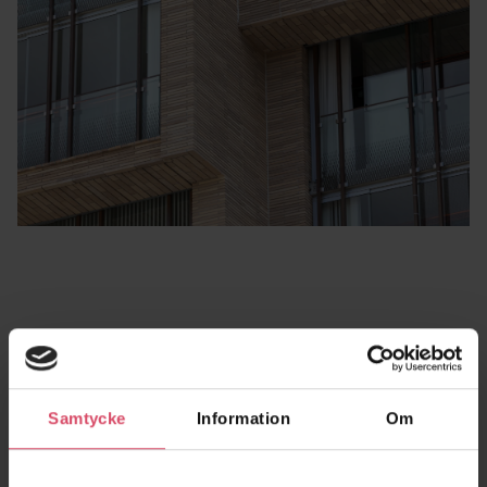
Fristående murar
Fristående murar bör utföras i minst en sten djup (228 mm vid
Samtycke
Information
Om
danskt format). Dessa bör förankras i grunden med vertikala
armeringsjärn som sticker upp ur grunden.