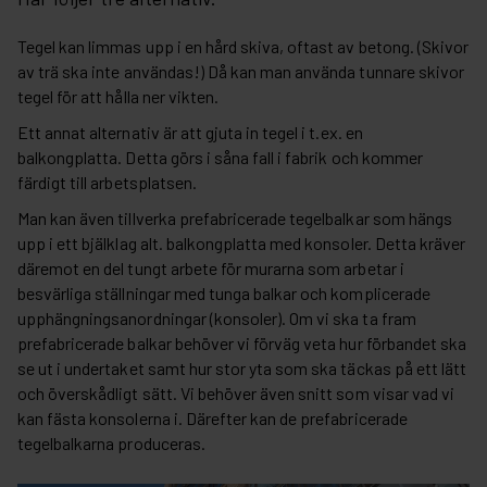
Tegel kan limmas upp i en hård skiva, oftast av betong. (Skivor
av trä ska inte användas!) Då kan man använda tunnare skivor
tegel för att hålla ner vikten.
Ett annat alternativ är att gjuta in tegel i t.ex. en
balkongplatta. Detta görs i såna fall i fabrik och kommer
färdigt till arbetsplatsen.
Man kan även tillverka prefabricerade tegelbalkar som hängs
upp i ett bjälklag alt. balkongplatta med konsoler. Detta kräver
däremot en del tungt arbete för murarna som arbetar i
besvärliga ställningar med tunga balkar och komplicerade
upphängningsanordningar (konsoler). Om vi ska ta fram
prefabricerade balkar behöver vi förväg veta hur förbandet ska
se ut i undertaket samt hur stor yta som ska täckas på ett lätt
och överskådligt sätt. Vi behöver även snitt som visar vad vi
kan fästa konsolerna i. Därefter kan de prefabricerade
tegelbalkarna produceras.