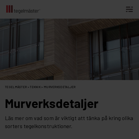
Fortsätt
till
innehållet
TEGELMÄSTER
>
TEKNIK
>
MURVERKSDETALJER
Murverks­detaljer
Läs mer om vad som är viktigt att tänka på kring olika
sorters tegelkonstruktioner.