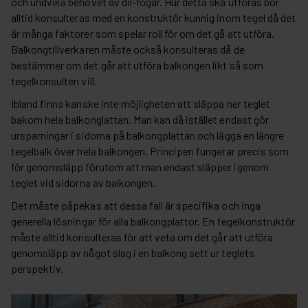
och undvika behovet av dil-fogar. Hur detta ska utföras bör
alltid konsulteras med en konstruktör kunnig inom tegel då det
är många faktorer som spelar roll för om det gå att utföra.
Balkongtillverkaren måste också konsulteras då de
bestämmer om det går att utföra balkongen likt så som
tegelkonsulten vill.
Ibland finns kanske inte möjligheten att släppa ner teglet
bakom hela balkonglattan. Man kan då istället endast gör
ursparningar i sidorna på balkongplattan och lägga en längre
tegelbalk över hela balkongen. Principen fungerar precis som
för genomsläpp förutom att man endast släpper igenom
teglet vid sidorna av balkongen.
Det måste påpekas att dessa fall är specifika och inga
generella lösningar för alla balkongplattor. En tegelkonstruktör
måste alltid konsulteras för att veta om det går att utföra
genomsläpp av något slag i en balkong sett ur teglets
perspektiv.