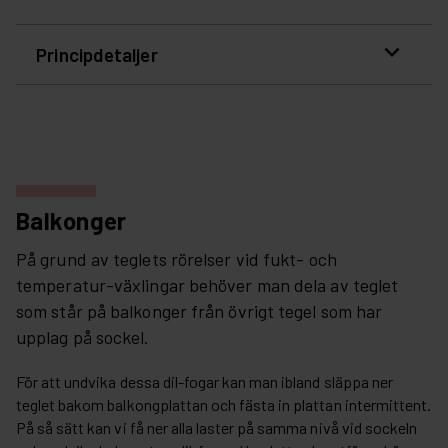
expand_more
Principdetaljer
Balkonger
På grund av teglets rörelser vid fukt- och
temperatur-växlingar behöver man dela av teglet
som står på balkonger från övrigt tegel som har
upplag på sockel.
För att undvika dessa dil-fogar kan man ibland släppa ner
teglet bakom balkongplattan och fästa in plattan intermittent.
På så sätt kan vi få ner alla laster på samma nivå vid sockeln