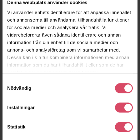
Denna webbplats använder cookies
Som alternativ till murar i helsten kan man göra murar där ena
sidan är tegel och baksidan är t.ex. betong.
Vi använder enhetsidentifierare för att anpassa innehållet
och annonserna till användarna, tillhandahålla funktioner
för sociala medier och analysera vår trafik. Vi
vidarebefordrar även sådana identifierare och annan
information från din enhet till de sociala medier och
annons- och analysföretag som vi samarbetar med.
Dessa kan i sin tur kombinera informationen med annan
information som du har tillhandahållit eller som de har
samlat in när du har använt deras tjänster.
Samtyckesval
Nödvändig
Inställningar
Statistik
Murpelare