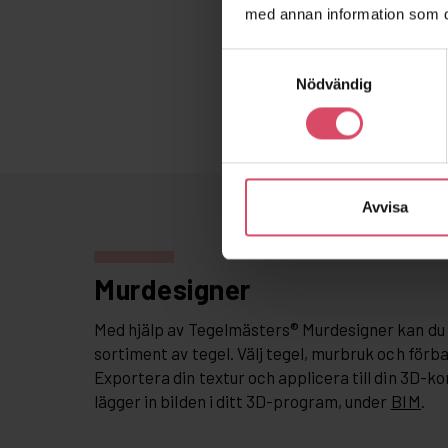
med annan information som du 
Samtyckesval
Nödvändig
Avvisa
Murdesigner
Med hjälp av Tegelmästers® Murdesigner kan du 
sortiment av tegel. Välj tegel, murbruk och förb
Exportera din textur och applicera till din 3D-ko
lägger in bilden i ditt 3D-program, under
BIM
.