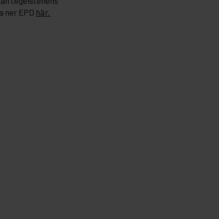
kan tegelstenens
a ner EPD
här.