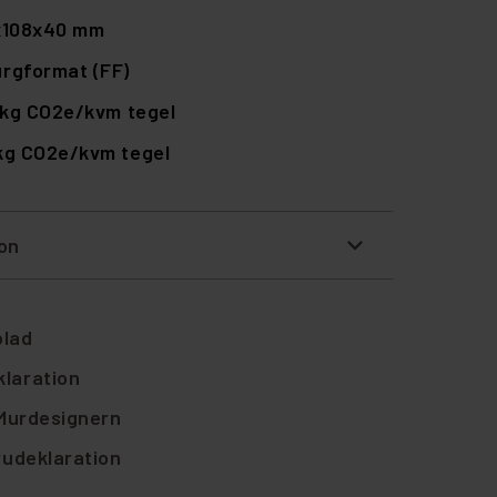
x108x40 mm
rgformat (FF)
 kg CO2e/kvm tegel
 kg CO2e/kvm tegel
ion
blad
laration
 Murdesignern
rudeklaration