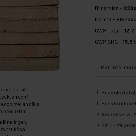
Dimension –
228
Format –
Flensbu
GWP Total -
12,7
GWP GHG -
15,5
Mer informat
m innebär att
Produktdata
file_download
odukten och i
Prestandadek
file_download
da och mellan olika
på produkten.
Visualisera i
arrow_right_alt
bedömningen.
EPD - Miljöva
arrow_right_alt
om att köpa