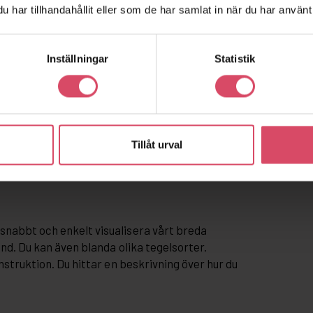
har tillhandahållit eller som de har samlat in när du har använt 
Inställningar
Statistik
Tillåt urval
snabbt och enkelt visualisera vårt breda
and. Du kan även blanda olika tegelsorter.
nstruktion. Du hittar en beskrivning över hur du