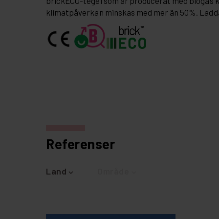
brickECO-tegel som är producerat med biogas 
klimatpåverkan minskas med mer än 50%. Ladd
Referenser
Land
Område