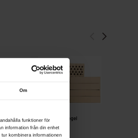
arrow_back_ios
arrow_forward_ios
Om
Gul Slät håltegel
Gulgrön bor
andahålla funktioner för
n information från din enhet
 tur kombinera informationen