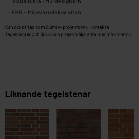
Visualisera i Murdesignern
arrow_right_alt
EPD - Miljövarudeklaration
arrow_right_alt
Kan också fås som Gulmix- projektsten. Kontakta
Tegelmäster och din lokala projektsäljare för mer information.
Liknande tegelstenar