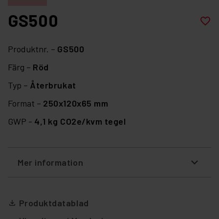
GS500
favorite_border
Produktnr. –
GS500
Färg –
Röd
Typ –
Återbrukat
Format –
250x120x65 mm
GWP -
4,1 kg CO2e/kvm tegel
Mer information
Produktdatablad
file_download