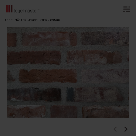
Fortsätt
TEGELMÄSTER
>
PRODUKTER
>
GS500
till
innehållet