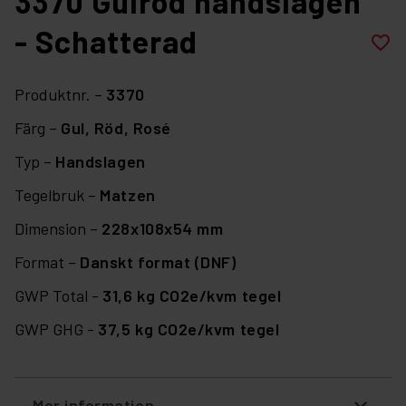
3370 Gulröd handslagen
- Schatterad
favorite_border
Produktnr. –
3370
Färg –
Gul,
Röd,
Rosé
Typ –
Handslagen
Tegelbruk –
Matzen
Dimension –
228x108x54 mm
Format –
Danskt format (DNF)
GWP Total -
31,6 kg CO2e/kvm tegel
GWP GHG -
37,5 kg CO2e/kvm tegel
Mer information