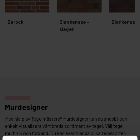
Barock
Blankenese -
Blankenese -
slagen
Murdesigner
Med hjälp av Tegelmästers® Murdesigner kan du snabbt och
enkelt visualisera vårt breda sortiment av tegel. Välj tegel,
murbruk och förband. Du kan även blanda olika tegelsorter.