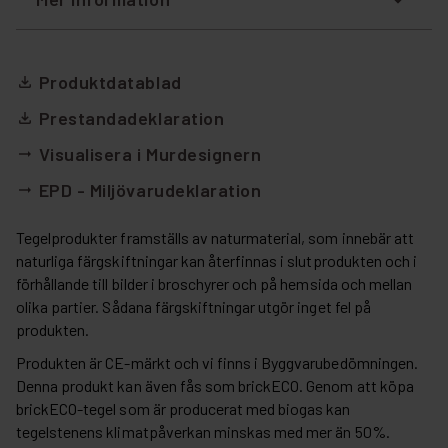
Produktdatablad
file_download
Prestandadeklaration
file_download
Visualisera i Murdesignern
arrow_right_alt
EPD - Miljövarudeklaration
arrow_right_alt
Tegelprodukter framställs av naturmaterial, som innebär att
naturliga färgskiftningar kan återfinnas i slutprodukten och i
förhållande till bilder i broschyrer och på hemsida och mellan
olika partier. Sådana färgskiftningar utgör inget fel på
produkten.
Produkten är CE-märkt och vi finns i Byggvarubedömningen.
Denna produkt kan även fås som brickECO. Genom att köpa
brickECO-tegel som är producerat med biogas kan
tegelstenens klimatpåverkan minskas med mer än 50%.