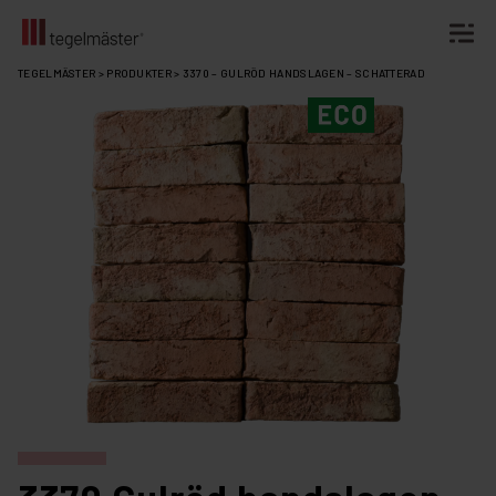
Fortsätt
TEGELMÄSTER
>
PRODUKTER
>
3370 – GULRÖD HANDSLAGEN – SCHATTERAD
till
innehållet