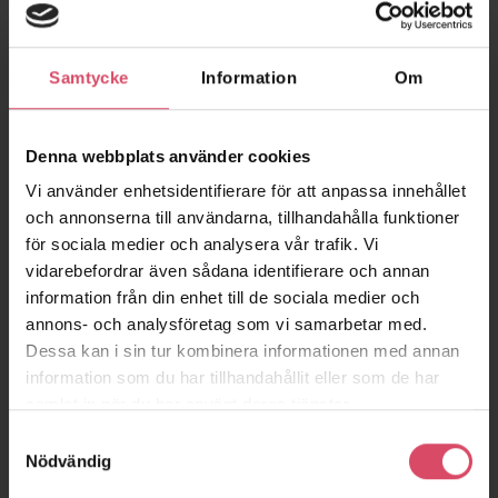
Exportera din textur och applicera till din 3D-konstruktion. Du
hittar en beskrivning över hur du lägger in bilden i ditt 3D-
program, under
BIM
.
Samtycke
Information
Om
Denna webbplats använder cookies
Vi använder enhetsidentifierare för att anpassa innehållet
och annonserna till användarna, tillhandahålla funktioner
för sociala medier och analysera vår trafik. Vi
vidarebefordrar även sådana identifierare och annan
information från din enhet till de sociala medier och
annons- och analysföretag som vi samarbetar med.
Dessa kan i sin tur kombinera informationen med annan
information som du har tillhandahållit eller som de har
samlat in när du har använt deras tjänster.
Samtyckesval
Nödvändig