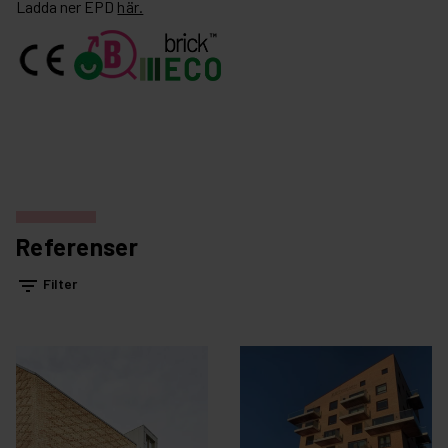
Ladda ner EPD
här.
Referenser
filter_list
Filter