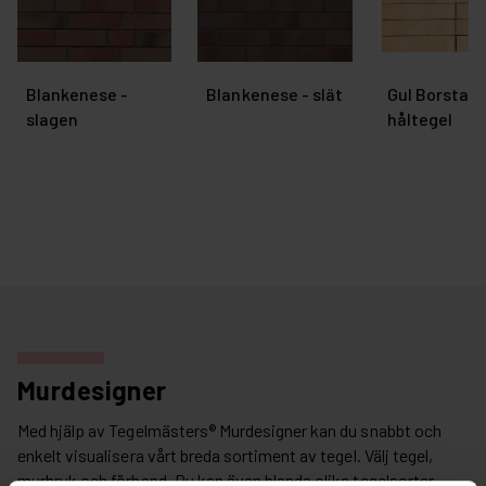
Blankenese -
Blankenese - slät
Gul Borstad
slagen
håltegel
Murdesigner
Med hjälp av Tegelmästers® Murdesigner kan du snabbt och
enkelt visualisera vårt breda sortiment av tegel. Välj tegel,
murbruk och förband. Du kan även blanda olika tegelsorter.