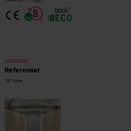
Referenser
filter_list
Filter