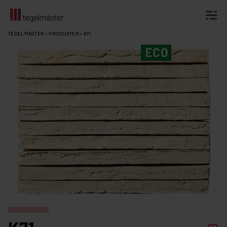
Fortsätt
TEGELMÄSTER
>
PRODUKTER
>
K71
till
innehållet