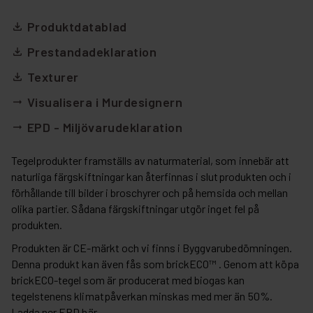
Produktdatablad
file_download
Prestandadeklaration
file_download
Texturer
file_download
Visualisera i Murdesignern
arrow_right_alt
EPD - Miljövarudeklaration
arrow_right_alt
Tegelprodukter framställs av naturmaterial, som innebär att
naturliga färgskiftningar kan återfinnas i slutprodukten och i
förhållande till bilder i broschyrer och på hemsida och mellan
olika partier. Sådana färgskiftningar utgör inget fel på
produkten.
Produkten är CE-märkt och vi finns i Byggvarubedömningen.
Denna produkt kan även fås som brickECO™ . Genom att köpa
brickECO-tegel som är producerat med biogas kan
tegelstenens klimatpåverkan minskas med mer än 50%.
Ladda ner EPD
här.