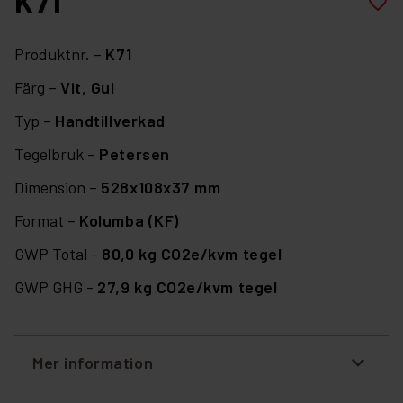
K71
favorite_border
Produktnr. –
K71
Färg –
Vit,
Gul
Typ –
Handtillverkad
Tegelbruk –
Petersen
Dimension –
528x108x37 mm
Format –
Kolumba (KF)
GWP Total -
80,0 kg CO2e/kvm tegel
GWP GHG -
27,9 kg CO2e/kvm tegel
Mer information