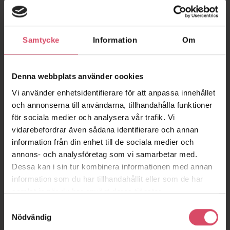
Exportera din textur och applicera till din 3D-konstruktion. Du
hittar en beskrivning över hur du lägger in bilden i ditt 3D-
program, under
BIM
.
Samtycke
Information
Om
Denna webbplats använder cookies
Vi använder enhetsidentifierare för att anpassa innehållet
och annonserna till användarna, tillhandahålla funktioner
för sociala medier och analysera vår trafik. Vi
vidarebefordrar även sådana identifierare och annan
information från din enhet till de sociala medier och
annons- och analysföretag som vi samarbetar med.
Dessa kan i sin tur kombinera informationen med annan
information som du har tillhandahållit eller som de har
samlat in när du har använt deras tjänster.
Samtyckesval
Nödvändig