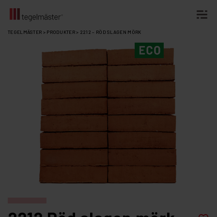
Fortsätt
TEGELMÄSTER
>
PRODUKTER
>
2212 – RÖD SLAGEN MÖRK
till
innehållet