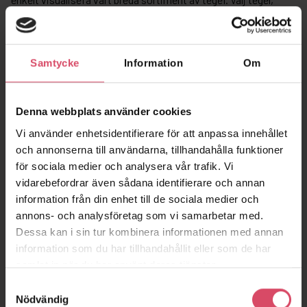
murbruk och förband. Du kan även blanda olika tegelsorter.
Exportera din textur och applicera till din 3D-konstruktion. Du
hittar en beskrivning över hur du lägger in bilden i ditt 3D-
program, under
BIM
.
Samtycke
Information
Om
Denna webbplats använder cookies
Vi använder enhetsidentifierare för att anpassa innehållet
och annonserna till användarna, tillhandahålla funktioner
för sociala medier och analysera vår trafik. Vi
vidarebefordrar även sådana identifierare och annan
information från din enhet till de sociala medier och
annons- och analysföretag som vi samarbetar med.
Dessa kan i sin tur kombinera informationen med annan
information som du har tillhandahållit eller som de har
samlat in när du har använt deras tjänster.
Samtyckesval
Nödvändig