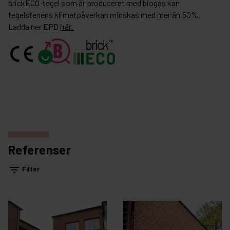
brickECO-tegel som är producerat med biogas kan
tegelstenens klimatpåverkan minskas med mer än 50%.
Ladda ner EPD
här.
Referenser
filter_list
Filter