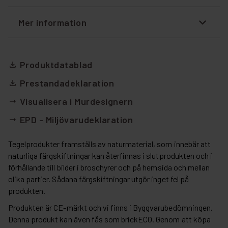
Mer information
Produktdatablad
file_download
Prestandadeklaration
file_download
Visualisera i Murdesignern
arrow_right_alt
EPD - Miljövarudeklaration
arrow_right_alt
Tegelprodukter framställs av naturmaterial, som innebär att
naturliga färgskiftningar kan återfinnas i slutprodukten och i
förhållande till bilder i broschyrer och på hemsida och mellan
olika partier. Sådana färgskiftningar utgör inget fel på
produkten.
Produkten är CE-märkt och vi finns i Byggvarubedömningen.
Denna produkt kan även fås som brickECO. Genom att köpa