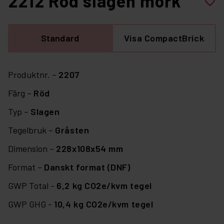
2212 Röd slagen mörk
favorite_border
Standard
Visa CompactBrick
Produktnr. –
2207
Färg –
Röd
Typ –
Slagen
Tegelbruk –
Gråsten
Dimension –
228x108x54 mm
Format –
Danskt format (DNF)
GWP Total -
6,2 kg CO2e/kvm tegel
GWP GHG -
10,4 kg CO2e/kvm tegel