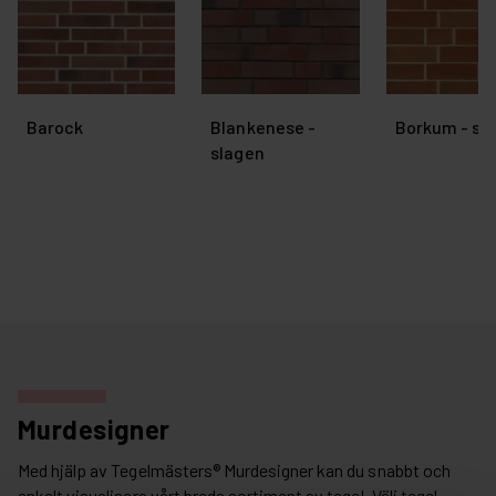
Barock
Blankenese -
Borkum - sl
slagen
Murdesigner
Med hjälp av Tegelmästers® Murdesigner kan du snabbt och
enkelt visualisera vårt breda sortiment av tegel. Välj tegel,