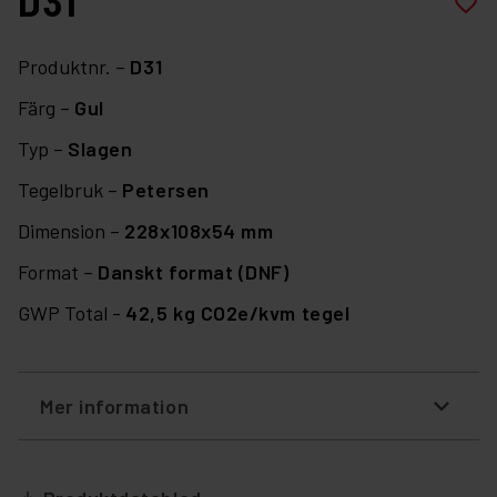
D31
favorite_border
Produktnr. –
D31
Färg –
Gul
Typ –
Slagen
Tegelbruk –
Petersen
Dimension –
228x108x54 mm
Format –
Danskt format (DNF)
GWP Total -
42,5 kg CO2e/kvm tegel
Mer information