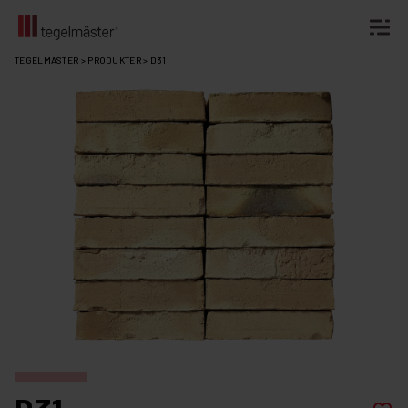
Fortsätt
TEGELMÄSTER
>
PRODUKTER
>
D31
till
innehållet