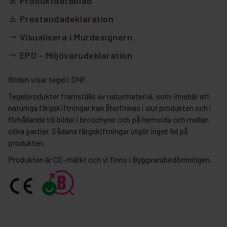
Produktdatablad
file_download
Prestandadeklaration
file_download
Visualisera i Murdesignern
arrow_right_alt
EPD - Miljövarudeklaration
arrow_right_alt
Bilden visar tegel i DNF.
Tegelprodukter framställs av naturmaterial, som innebär att
naturliga färgskiftningar kan återfinnas i slutprodukten och i
förhållande till bilder i broschyrer och på hemsida och mellan
olika partier. Sådana färgskiftningar utgör inget fel på
produkten.
Produkten är CE-märkt och vi finns i Byggvarubedömningen.