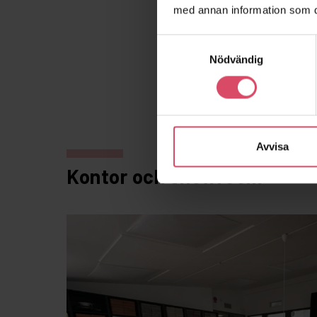
med annan information som du 
Samtyckesval
Nödvändig
Avvisa
Kontor och showroom