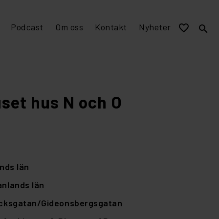
Podcast
Om oss
Kontakt
Nyheter
favorite_border
search
EPD miljövarudeklaration
Visualisering och murverksmått till övriga program
Stomme av tegel
set hus N och O
nds län
nlands län
cksgatan/Gideonsbergsgatan