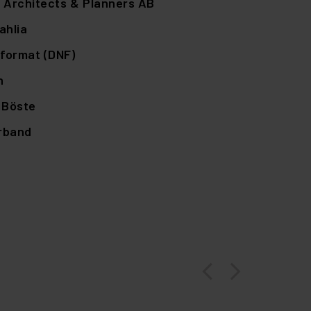
 Architects & Planners AB
ahlia
format (DNF)
n
,
Böste
örband
arrow_back_ios
arrow_forward_ios