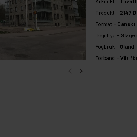
Arkitekt –
Tovatt
Produkt –
2147 D
Format –
Danskt 
Tegeltyp –
Slage
Fogbruk –
Öland
Förband –
Vilt f