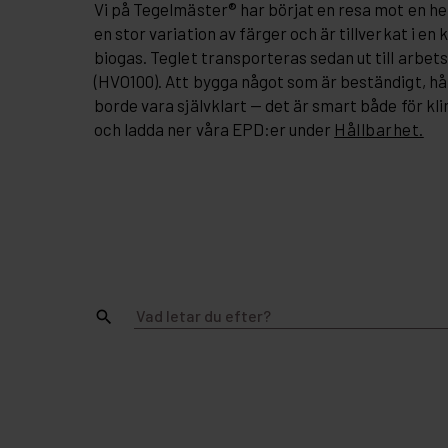
Vi på Tegelmäster® har börjat en resa mot en hel
en stor variation av färger och är tillverkat i e
biogas. Teglet transporteras sedan ut till arbet
(HVO100). Att bygga något som är beständigt, hål
borde vara självklart — det är smart både för 
och ladda ner våra EPD:er under
Hållbarhet.
search