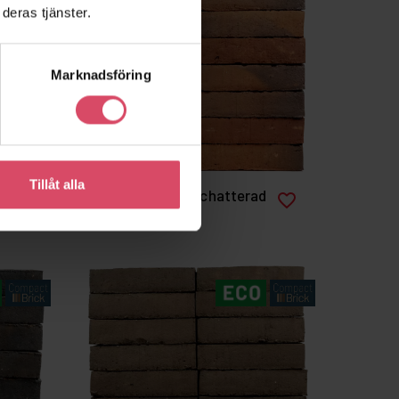
deras tjänster.
Marknadsföring
Tillåt alla
3279 Mörkröd - Schatterad
favorite_border
favorite_border