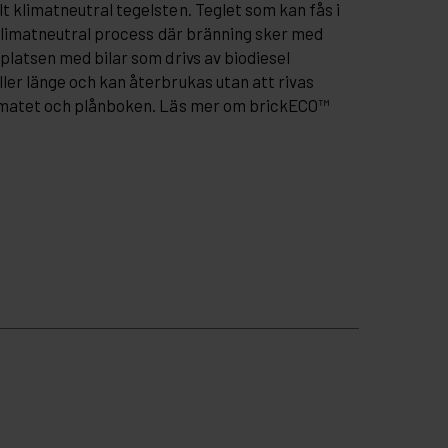
t klimatneutral tegelsten. Teglet som kan fås i
n klimatneutral process där bränning sker med
splatsen med bilar som drivs av biodiesel
ler länge och kan återbrukas utan att rivas
klimatet och plånboken. Läs mer om brickECO™