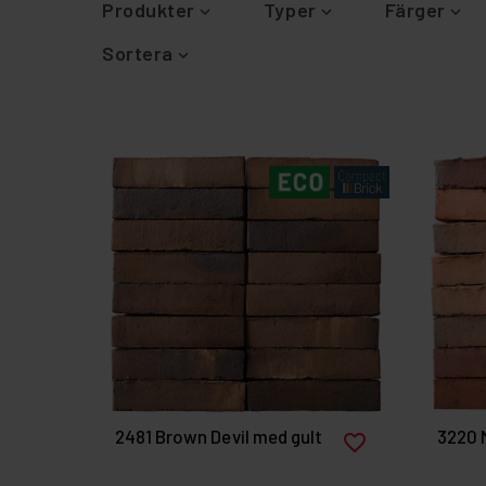
Produkter
Typer
Färger
Sortera
2481 Brown Devil med gult
3220 
favorite_border