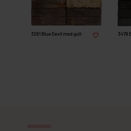
3281 Blue Devil med gult
3478 
favorite_border