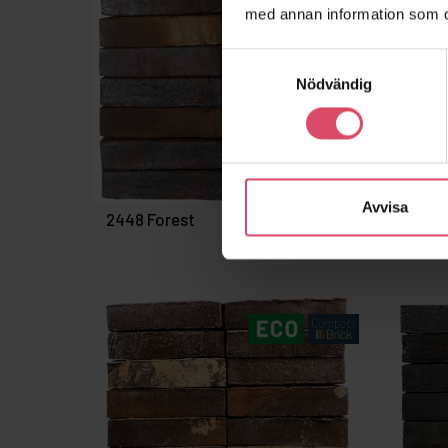
med annan information som du 
Samtyckesval
Nödvändig
Avvisa
2448 Forest
2478 
favorite_border