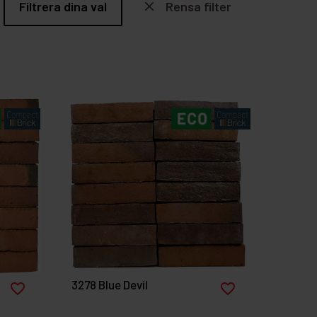
Filtrera dina val
close
Rensa filter
3278 Blue Devil
favorite_border
favorite_border