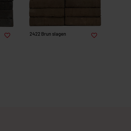
2422 Brun slagen
favorite_border
favorite_border