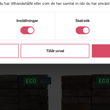
har tillhandahållit eller som de har samlat in när du har använt 
Inställningar
Statistik
Tillåt urval
Brown Devil
3208 Röd slagen
favorite_border