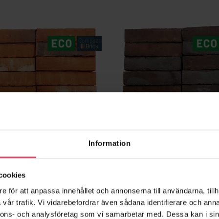
Information
Sunset
2445 Persa
favorite_border
cookies
e för att anpassa innehållet och annonserna till användarna, tillh
vår trafik. Vi vidarebefordrar även sådana identifierare och anna
nnons- och analysföretag som vi samarbetar med. Dessa kan i sin