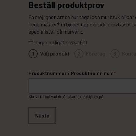
Beställ produktprov
Få möjlighet att se hur tegel och murbruk bilda
Tegelmäster® erbjuder uppmurade provtavlor so
specialister på murverk.
”
*
” anger obligatoriska fält
1
Välj produkt
2
Företag
3
Konta
Produktnummer / Produktnamn m.m
*
Skriv i fritext vad du önskar produktprov på