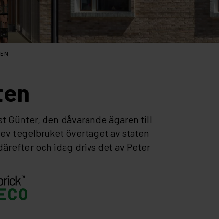
TEN
ten
st Günter, den dåvarande ägaren till
lev tegelbruket övertaget av staten
ärefter och idag drivs det av Peter