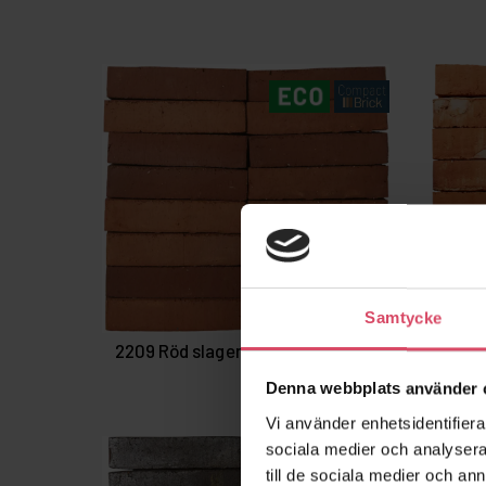
Samtycke
2209 Röd slagen - Multiröd
2283 
favorite_border
Denna webbplats använder 
Vi använder enhetsidentifierar
sociala medier och analysera 
till de sociala medier och a