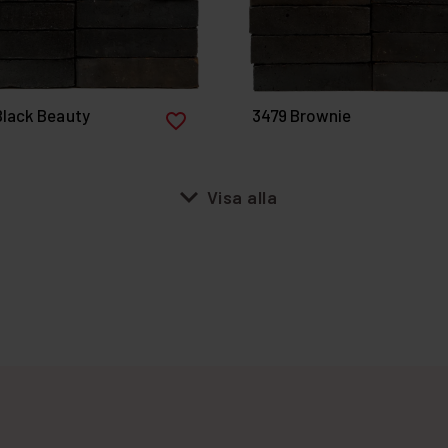
Black Beauty
3479 Brownie
favorite_border
expand_more
Visa alla