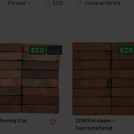
Format
ECO
CompactBrick
Morning Star
2206 Röd slagen -
favorite_border
Svartschatterad