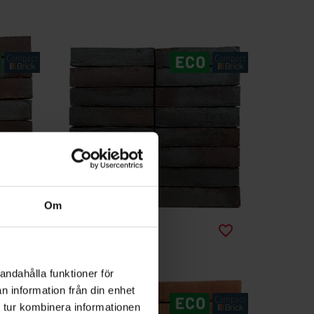
Om
2446 Persa Hard
favorite_border
favorite_border
andahålla funktioner för
n information från din enhet
 tur kombinera informationen