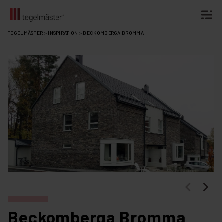
Fortsätt
TEGELMÄSTER
>
INSPIRATION
>
BECKOMBERGA BROMMA
till
innehållet
Beckomberga Bromma