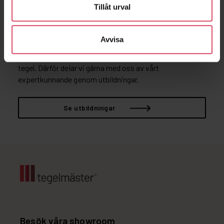
Tillåt urval
Utbildningar
Avvisa
Tegelmäster® vill vara mer än endast din leverantör av
tegel. Därför delar vi gärna med oss av vårt
expertkunnande genom utbildningar.
Se utbildningar
Besök våra showroom