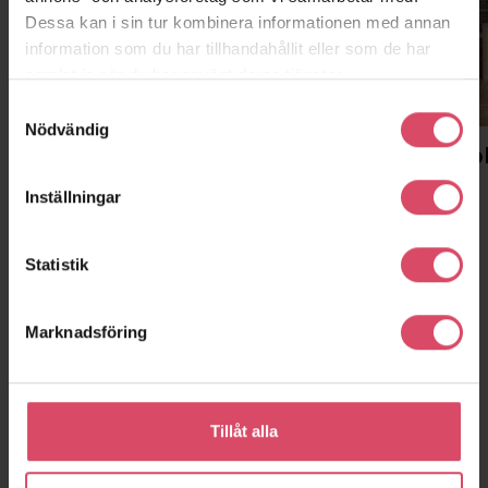
Dessa kan i sin tur kombinera informationen med annan
information som du har tillhandahållit eller som de har
samlat in när du har använt deras tjänster.
Samtyckesval
Nödvändig
Malmö
Stockho
Huvudkontor, showroom, lager
Kontor
Inställningar
Statistik
Marknadsföring
Tillåt alla