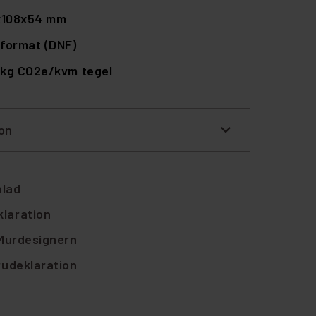
x108x54 mm
format (DNF)
 kg CO2e/kvm tegel
ion
blad
laration
 Murdesignern
rudeklaration