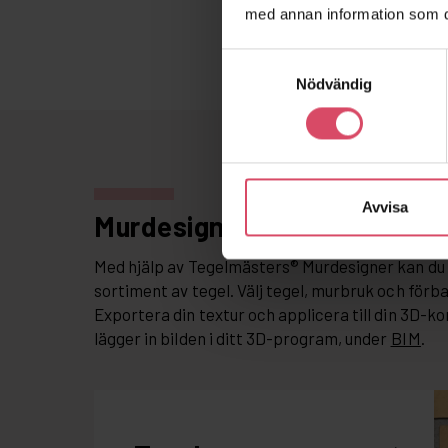
med annan information som du 
Samtyckesval
Nödvändig
Avvisa
Murdesigner
Med hjälp av Tegelmästers® Murdesigner kan du 
sortiment av tegel. Välj tegel, murbruk och förb
Exportera din textur och applicera till din 3D-ko
lägger in bilden i ditt 3D-program, under
BIM
.