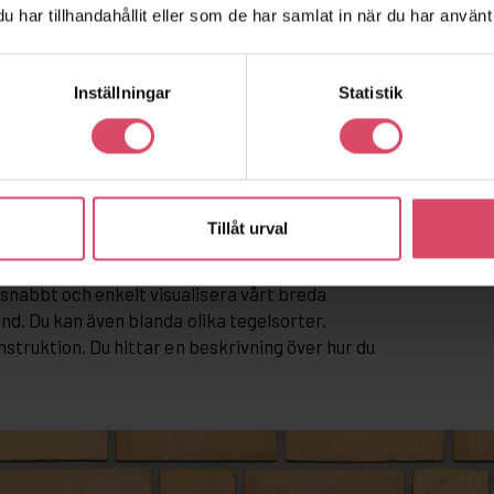
har tillhandahållit eller som de har samlat in när du har använt 
Inställningar
Statistik
Tillåt urval
snabbt och enkelt visualisera vårt breda
and. Du kan även blanda olika tegelsorter.
nstruktion. Du hittar en beskrivning över hur du