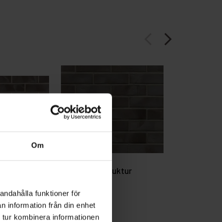
arrow_back_ios
arrow_forward_ios
Om
t
Dresden - struktur
Graphit - a
andahålla funktioner för
n information från din enhet
 tur kombinera informationen