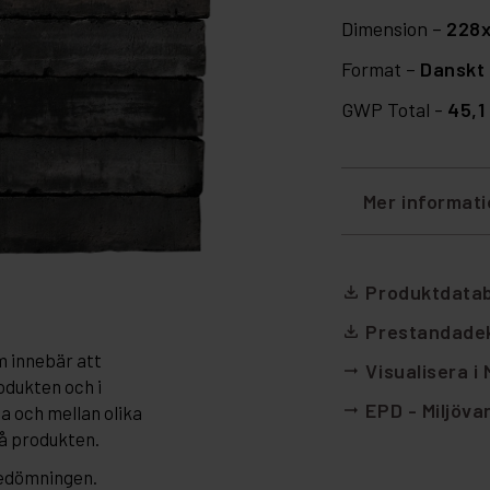
Dimension –
228
Format –
Danskt 
GWP Total -
45,1
Mer informat
Produktdata
file_download
Prestandadek
file_download
m innebär att
Visualisera i
arrow_right_alt
odukten och i
EPD - Miljöva
arrow_right_alt
da och mellan olika
på produkten.
bedömningen.