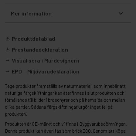
Mer information
Produktdatablad
file_download
Prestandadeklaration
file_download
Visualisera i Murdesignern
arrow_right_alt
EPD - Miljövarudeklaration
arrow_right_alt
Tegelprodukter framställs av naturmaterial, som innebär att
naturliga färgskiftningar kan återfinnas i slutprodukten och i
förhållande till bilder i broschyrer och på hemsida och mellan
olika partier. Sådana färgskiftningar utgör inget fel på
produkten.
Produkten är CE-märkt och vi finns i Byggvarubedömningen.
Denna produkt kan även fås som brickECO. Genom att köpa