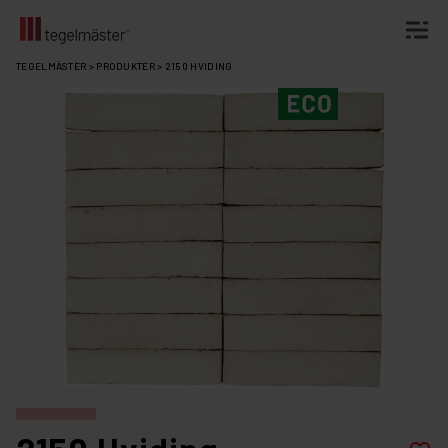
Fortsätt
TEGELMÄSTER
>
PRODUKTER
>
2150 HVIDING
till
innehållet