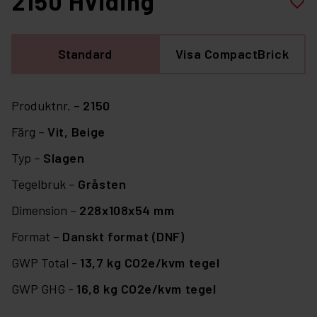
2150 Hviding
favorite_border
Standard
Visa CompactBrick
Produktnr. –
2150
Färg –
Vit,
Beige
Typ –
Slagen
Tegelbruk –
Gråsten
Dimension –
228x108x54 mm
Format –
Danskt format (DNF)
GWP Total -
13,7 kg CO2e/kvm tegel
GWP GHG -
16,8 kg CO2e/kvm tegel