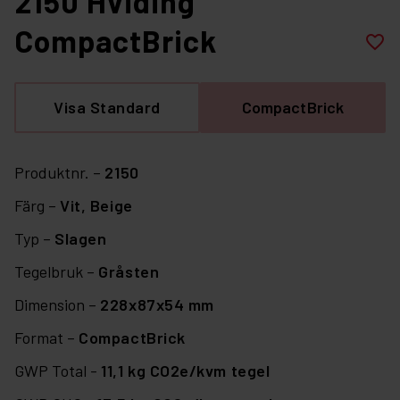
2150 Hviding
CompactBrick
favorite_border
Visa Standard
CompactBrick
Produktnr. –
2150
Färg –
Vit,
Beige
Typ –
Slagen
Tegelbruk –
Gråsten
Dimension –
228x87x54 mm
Format –
CompactBrick
GWP Total -
11,1 kg CO2e/kvm tegel