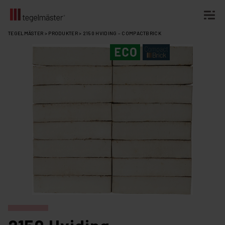
Fortsätt
TEGELMÄSTER
>
PRODUKTER
>
2150 HVIDING – COMPACTBRICK
till
innehållet