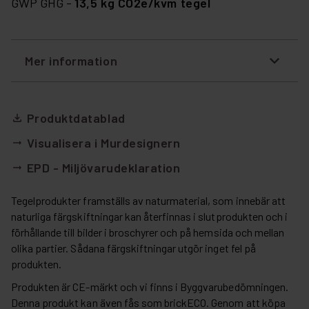
GWP GHG -
13,5 kg CO2e/kvm tegel
Mer information
Produktdatablad
file_download
Visualisera i Murdesignern
arrow_right_alt
EPD - Miljövarudeklaration
arrow_right_alt
Tegelprodukter framställs av naturmaterial, som innebär att
naturliga färgskiftningar kan återfinnas i slutprodukten och i
förhållande till bilder i broschyrer och på hemsida och mellan
olika partier. Sådana färgskiftningar utgör inget fel på
produkten.
Produkten är CE-märkt och vi finns i Byggvarubedömningen.
Denna produkt kan även fås som brickECO. Genom att köpa