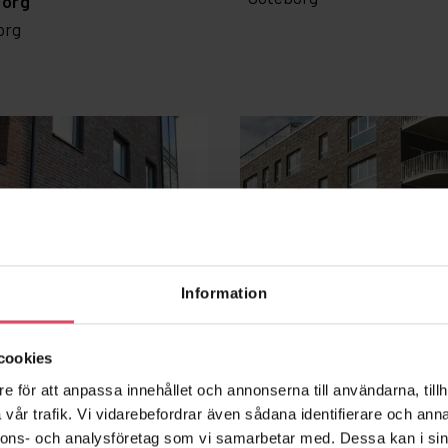
borg
org
Information
cookies
e för att anpassa innehållet och annonserna till användarna, tillh
plet, Fabo
Rhododendron Hus
vår trafik. Vi vidarebefordrar även sådana identifierare och anna
nberg
Köpenhamn
nnons- och analysföretag som vi samarbetar med. Dessa kan i sin