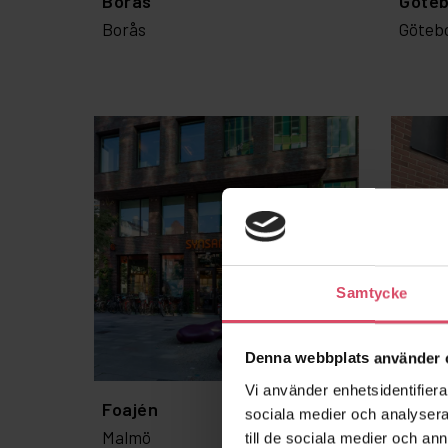
Borås
Göte
Borås
Göteb
Samtycke
Denna webbplats använder 
Vi använder enhetsidentifierar
Foajén
Kv Äp
sociala medier och analysera 
Malmö
Falke
till de sociala medier och a