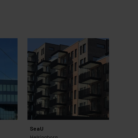
SeaU
Helsingborg