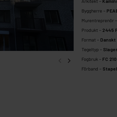
Arkitekt –
Kamins
Byggherre –
PEA
Murentreprenör 
Produkt –
2445 
Format –
Danskt 
Tegeltyp –
Slage
Fogbruk –
FC 210
Förband –
Stape