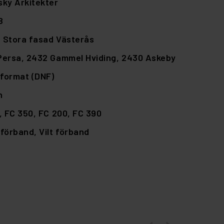
ky Arkitekter
B
–
Stora fasad Västerås
Persa,
2432 Gammel Hviding,
2430 Askeby
format (DNF)
n
,
FC 350,
FC 200,
FC 390
lförband,
Vilt förband