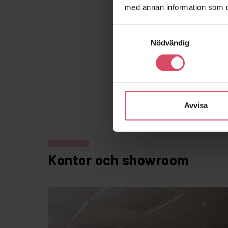
med annan information som du 
Samtyckesval
Nödvändig
Avvisa
Kontor och showroom