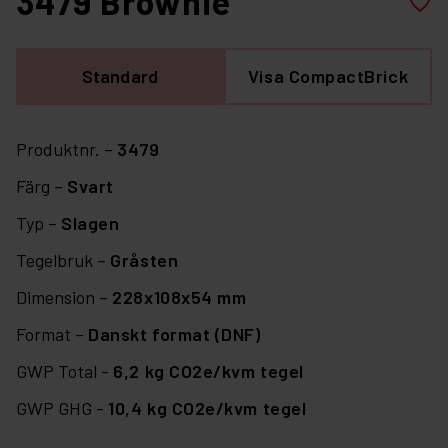
3479 Brownie
favorite_border
Standard
Visa CompactBrick
Produktnr. –
3479
Färg –
Svart
Typ –
Slagen
Tegelbruk –
Gråsten
Dimension –
228x108x54 mm
Format –
Danskt format (DNF)
GWP Total -
6,2 kg CO2e/kvm tegel
GWP GHG -
10,4 kg CO2e/kvm tegel