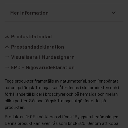
Mer information
Produktdatablad
file_download
Prestandadeklaration
file_download
Visualisera i Murdesignern
arrow_right_alt
EPD - Miljövarudeklaration
arrow_right_alt
Tegelprodukter framställs av naturmaterial, som innebär att
naturliga färgskiftningar kan återfinnas i slutprodukten och i
förhållande till bilder i broschyrer och på hemsida och mellan
olika partier. Sådana färgskiftningar utgör inget fel på
produkten.
Produkten är CE-märkt och vi finns i Byggvarubedömningen.
Denna produkt kan även fås som brickECO. Genom att köpa