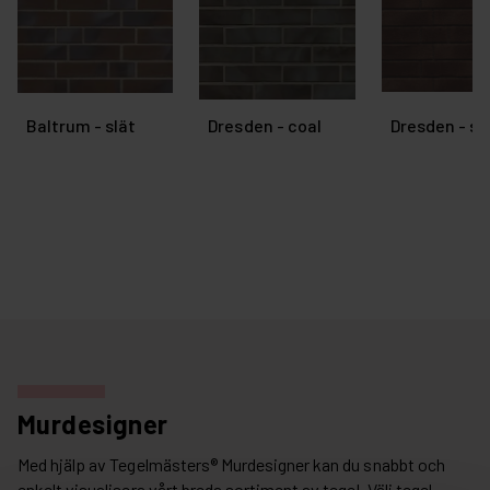
Baltrum - slät
Dresden - coal
Dresden - sl
Murdesigner
Med hjälp av Tegelmästers® Murdesigner kan du snabbt och
enkelt visualisera vårt breda sortiment av tegel. Välj tegel,