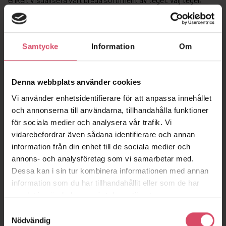
murbruk och förband. Du kan även blanda olika tegelsorter.
Exportera din textur och applicera till din 3D-konstruktion. Du
hittar en beskrivning över hur du lägger in bilden i ditt 3D-
program, under
BIM
.
Samtycke
Information
Om
Denna webbplats använder cookies
Vi använder enhetsidentifierare för att anpassa innehållet
och annonserna till användarna, tillhandahålla funktioner
för sociala medier och analysera vår trafik. Vi
vidarebefordrar även sådana identifierare och annan
information från din enhet till de sociala medier och
annons- och analysföretag som vi samarbetar med.
Dessa kan i sin tur kombinera informationen med annan
information som du har tillhandahållit eller som de har
samlat in när du har använt deras tjänster.
Samtyckesval
Nödvändig