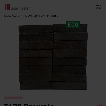
Fortsätt
TEGELMÄSTER
>
PRODUKTER
>
3479 – BROWNIE
till
innehållet