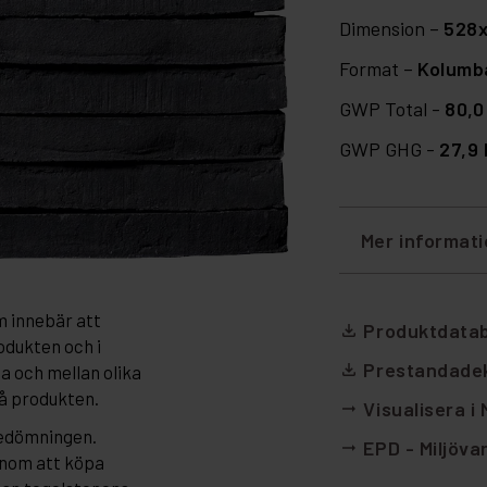
Dimension –
528
Format –
Kolumb
GWP Total -
80,0
GWP GHG -
27,9
Mer informat
m innebär att
Produktdata
file_download
odukten och i
Prestandadek
file_download
da och mellan olika
på produkten.
Visualisera i
arrow_right_alt
bedömningen.
EPD - Miljöva
arrow_right_alt
enom att köpa