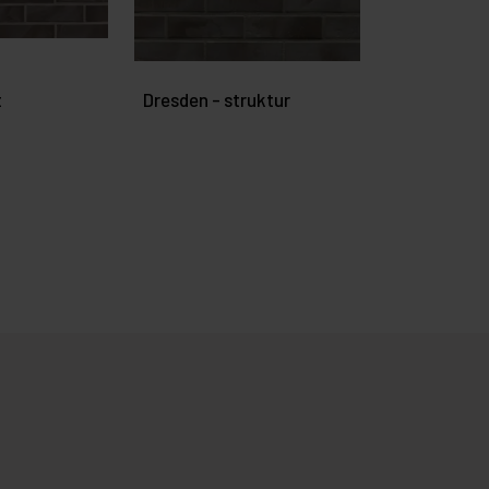
t
Dresden - struktur
Graphit - a