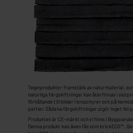
Tegelprodukter framställs av naturmaterial, so
naturliga färgskiftningar kan återfinnas i slutpr
förhållande till bilder i broschyrer och på hemsi
partier. Sådana färgskiftningar utgör inget fel 
Produkten är CE-märkt och vi finns i Byggvaru
Denna produkt kan även fås som brickECO™ . G