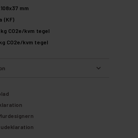
x108x37 mm
a (KF)
 kg CO2e/kvm tegel
 kg CO2e/kvm tegel
ion
blad
laration
 Murdesignern
rudeklaration