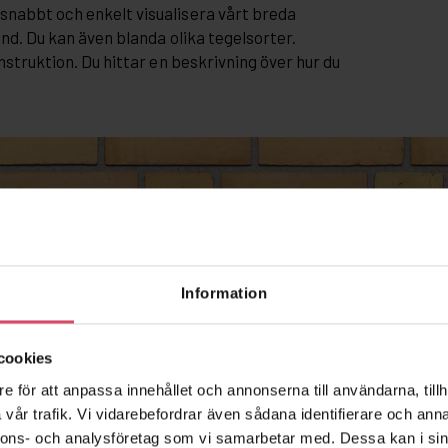
snabbt och enkelt visualisera vårt breda
and. Du kan även blanda olika tegelsorter.
nstruktion. Du hittar en beskrivning över hur du
Information
cookies
e för att anpassa innehållet och annonserna till användarna, tillh
vår trafik. Vi vidarebefordrar även sådana identifierare och anna
nnons- och analysföretag som vi samarbetar med. Dessa kan i sin