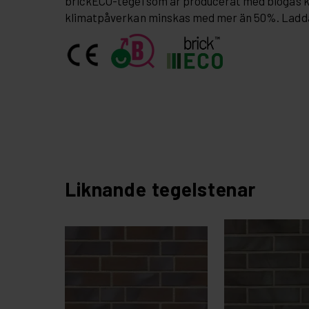
brickECO-tegel som är producerat med biogas 
klimatpåverkan minskas med mer än 50%. Ladd
Liknande tegelstenar