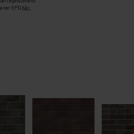
kan tegelstenens
a ner EPD
här.