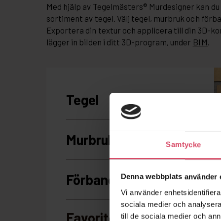
Med hjälp av Tegelmästers® Murdesigner kan du 
sortiment av tegel. Välj tegel, murbruk och förb
Exportera din textur och applicera till din 3D-ko
lägger in bilden i ditt 3D-program, under
BIM
.
Samtycke
Denna webbplats använder 
Vi använder enhetsidentifierar
sociala medier och analysera 
till de sociala medier och a