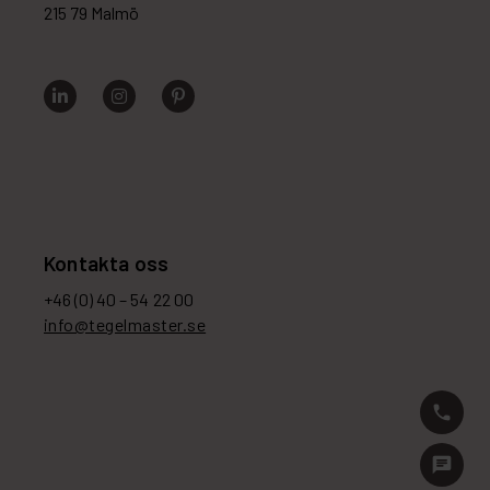
215 79 Malmö
Kontakta oss
+46 (0) 40 – 54 22 00
info@tegelmaster.se
phone
chat