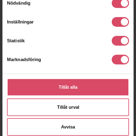
Nödvändig
Inställningar
Statistik
Marknadsföring
Brf Pål Ibb
Skräddarebyn 3A-B
Helsingborg
Malmö
Tillåt alla
Tillåt urval
expand_more
Visa fler
Avvisa