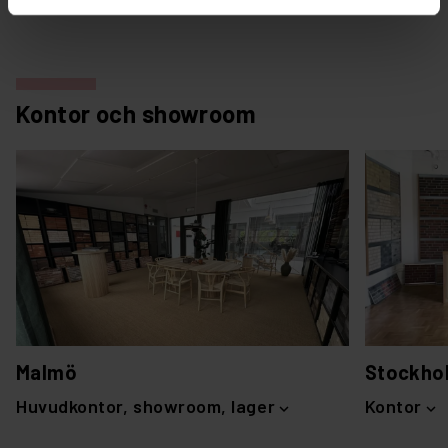
Kontor och showroom
Malmö
Stockho
Huvudkontor, showroom, lager
Kontor