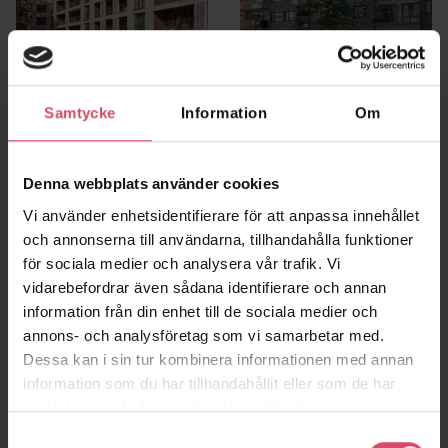
Norra Kapellgärdet
Frigg 1, Hyllie
Samtycke
Information
Om
Uppsala
Malmö
Denna webbplats använder cookies
Vi använder enhetsidentifierare för att anpassa innehållet
och annonserna till användarna, tillhandahålla funktioner
för sociala medier och analysera vår trafik. Vi
vidarebefordrar även sådana identifierare och annan
information från din enhet till de sociala medier och
annons- och analysföretag som vi samarbetar med.
Dessa kan i sin tur kombinera informationen med annan
information som du har tillhandahållit eller som de har
samlat in när du har använt deras tjänster.
Kv Sirius
Kv Oden
Malmö
Höganäs
Samtyckesval