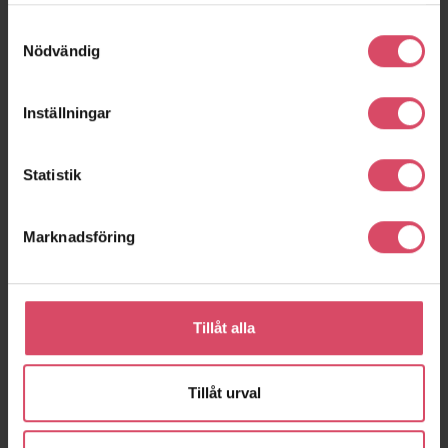
Samtyckesval
Kv Sirius
Kv Oden
Nödvändig
Malmö
Höganäs
Inställningar
Statistik
Marknadsföring
Tillåt alla
Brf Pål Ibb
Skräddarebyn 3A-B
Helsingborg
Malmö
Tillåt urval