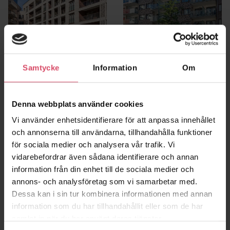
Samtycke
Information
Om
Norra Kapellgärdet
Frigg 1, Hyllie
Uppsala
Malmö
Denna webbplats använder cookies
Vi använder enhetsidentifierare för att anpassa innehållet
och annonserna till användarna, tillhandahålla funktioner
för sociala medier och analysera vår trafik. Vi
vidarebefordrar även sådana identifierare och annan
information från din enhet till de sociala medier och
annons- och analysföretag som vi samarbetar med.
Dessa kan i sin tur kombinera informationen med annan
information som du har tillhandahållit eller som de har
samlat in när du har använt deras tjänster.
Kv Sirius
Kv Oden