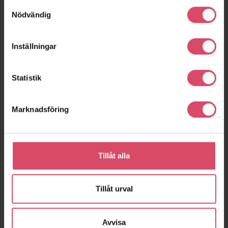
Samtyckesval
Malmö
Höganäs
Nödvändig
Inställningar
Statistik
Marknadsföring
Brf Pål Ibb
Skräddarebyn 3A-B
Tillåt alla
Helsingborg
Malmö
Tillåt urval
expand_more
Visa fler
Avvisa