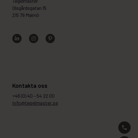
Tegelmäster
Olsgårdsgatan 15
215 79 Malmö
Kontakta oss
+46 (0) 40 – 54 22 00
info@tegelmaster.se
phone