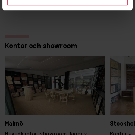
Kontor och showroom
Malmö
Stockho
Huvudkontor, showroom, lager
Kontor