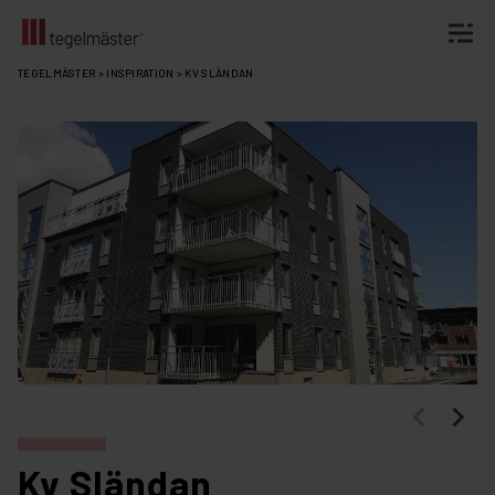
Fortsätt
TEGELMÄSTER
>
INSPIRATION
>
KV SLÄNDAN
till
innehållet
Kv Sländan