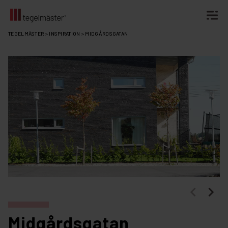
Fortsätt
TEGELMÄSTER
>
INSPIRATION
>
MIDGÅRDSGATAN
till
innehållet
Midgårdsgatan