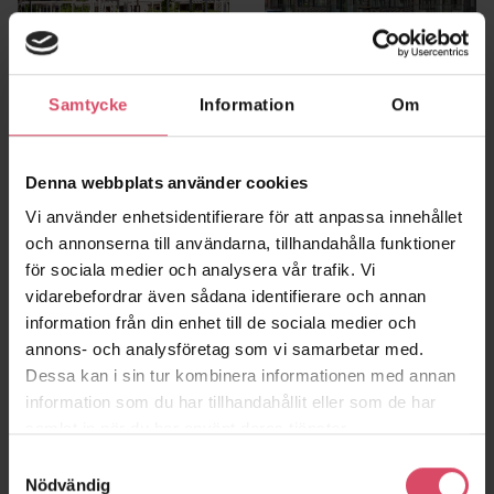
Norra Kapellgärdet
Frigg 1, Hyllie
Uppsala
Malmö
Samtycke
Information
Om
Denna webbplats använder cookies
Vi använder enhetsidentifierare för att anpassa innehållet
och annonserna till användarna, tillhandahålla funktioner
för sociala medier och analysera vår trafik. Vi
vidarebefordrar även sådana identifierare och annan
information från din enhet till de sociala medier och
annons- och analysföretag som vi samarbetar med.
Dessa kan i sin tur kombinera informationen med annan
information som du har tillhandahållit eller som de har
Kv Sirius
Kv Oden
samlat in när du har använt deras tjänster.
Malmö
Höganäs
Samtyckesval
Nödvändig