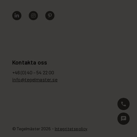
Kontakta oss
+46 (0) 40 – 54 22 00
info@tegelmaster.se
phone
chat
© Tegelmäster 2026 -
Integritetspolicy