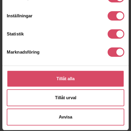
Inställningar
Statistik
Marknadsföring
Brf Pål Ibb
Skräddarebyn 3A-B
Helsingborg
Malmö
Tillåt alla
expand_more
Visa fler
Tillåt urval
Avvisa