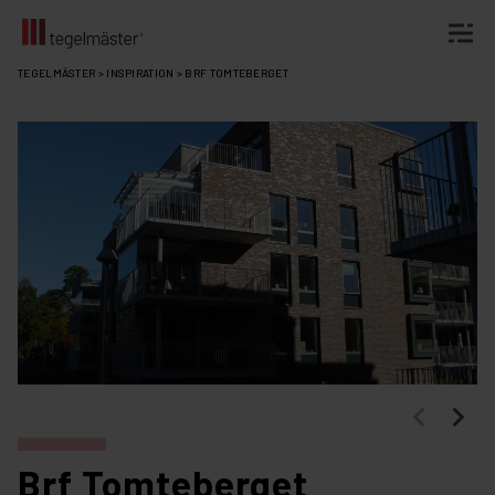
Fortsätt
TEGELMÄSTER
>
INSPIRATION
>
BRF TOMTEBERGET
till
innehållet
Brf Tomteberget