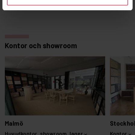
Kontor och showroom
Malmö
Stockho
Huvudkontor, showroom, lager
Kontor