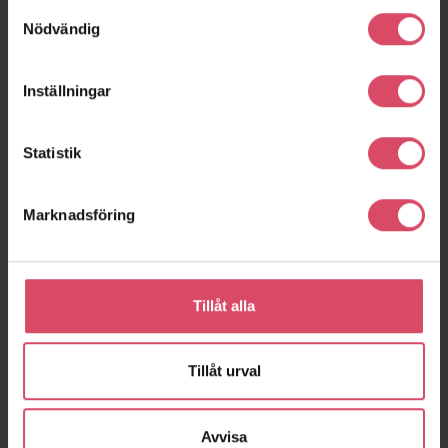
Samtyckesval
Höganäs
Höganäs
Nödvändig
Inställningar
Statistik
Marknadsföring
Brf Pål Ibb
Kv Välbehaget
Tillåt alla
Helsingborg
Stockholm
Tillåt urval
expand_more
Visa fler
Avvisa