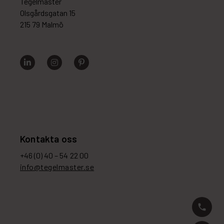
Tegelmäster
Olsgårdsgatan 15
215 79 Malmö
Kontakta oss
+46 (0) 40 – 54 22 00
info@tegelmaster.se
phone