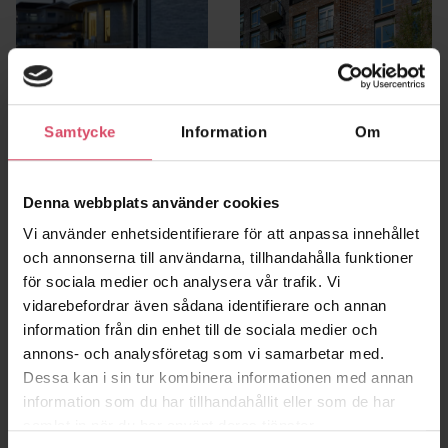
Samtycke
Information
Om
Villa Lundgren
Frigg 2, Hyllie
Göteborg
Malmö
Denna webbplats använder cookies
Vi använder enhetsidentifierare för att anpassa innehållet
och annonserna till användarna, tillhandahålla funktioner
för sociala medier och analysera vår trafik. Vi
vidarebefordrar även sådana identifierare och annan
information från din enhet till de sociala medier och
annons- och analysföretag som vi samarbetar med.
Dessa kan i sin tur kombinera informationen med annan
information som du har tillhandahållit eller som de har
samlat in när du har använt deras tjänster.
Kv Balder
Kv Oden