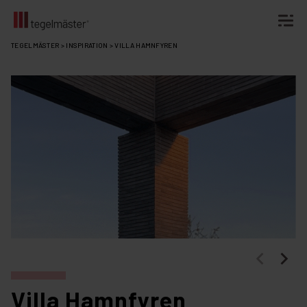
Fortsätt
TEGELMÄSTER
>
INSPIRATION
>
VILLA HAMNFYREN
till
innehållet
Villa Hamnfyren