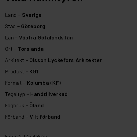
Land –
Sverige
Stad –
Göteborg
Län –
Västra Götalands län
Ort –
Torslanda
Arkitekt –
Olsson Lyckefors Arkitekter
Produkt –
K91
Format –
Kolumba (KF)
Tegeltyp –
Handtillverkad
Fogbruk –
Öland
Förband –
Vilt förband
Foto: Carl Axel Bejre