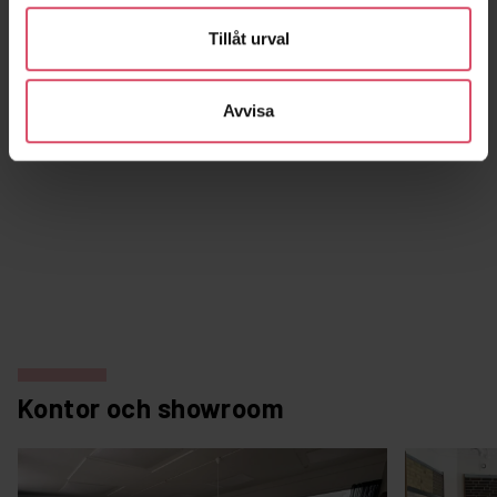
Tillåt urval
Avvisa
Villa Lundgren
Brf Tomteberget
Göteborg
Lerum
Kontor och showroom